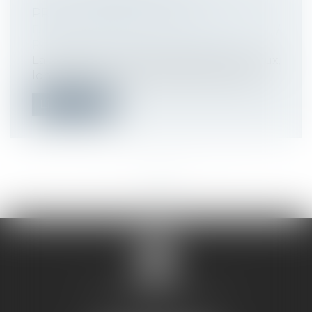
PROMOTION DE LA QVCT
Droit du travail - Employeurs
/
Responsabilité accident du travail
La prévention des risques psycho-sociaux,
longtemps au cœur des préoccupation...
Lire la suite
<<
<
...
2
3
4
5
6
7
8
>
>>
SANDRINE VILLANI