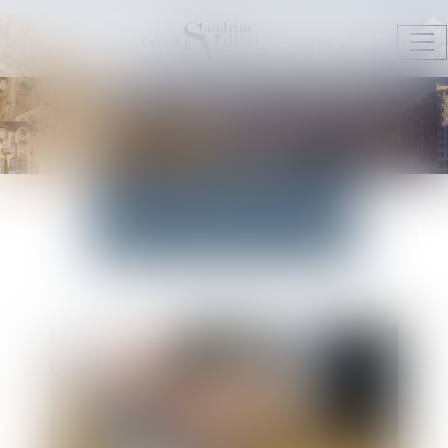
Ouv
le
me
ACTUALITÉS