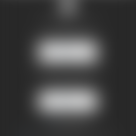
SANDRINE VILLANI
5 rue de la Poste
38170 SEYSSINET PARISET
NOUS
LOCALISER
BUREAU SECONDAIRE
4 rue Jules Cazeneuve
38210 TULLINS
NOUS
LOCALISER
06 73 64 05 39
09 78 80 33 19
avocat@cabinetsandrinevillani.fr