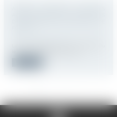
ACTIONS GRATUITES ANNULÉES
APRÈS TRANSFERT DE CONTRAT : PAS
D’INDEMNISATION SANS PREUVE DE
FRAUDE
Droit du travail - Employeurs
/
Relation
individuelles au travail
La Cour de cassation, dans un arrêt rendu
le 18 juin 2025, rappelle que les a...
Lire la suite
<<
<
1
2
3
4
5
6
7
...
>
>>