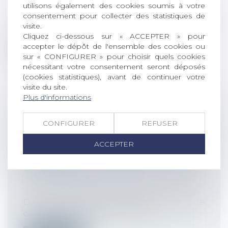
utilisons également des cookies soumis à votre
individuelles au travail
consentement pour collecter des statistiques de
Par un arrêt rendu le 9 juillet 2025, la Cour
visite.
de cassation confirme qu’un cha...
Cliquez ci-dessous sur « ACCEPTER » pour
accepter le dépôt de l'ensemble des cookies ou
Lire la suite
sur « CONFIGURER » pour choisir quels cookies
nécessitant votre consentement seront déposés
(cookies statistiques), avant de continuer votre
visite du site.
Plus d'informations
LICENCIEMENT ÉCONOMIQUE :
CONFIGURER
REFUSER
L'EMPLOYEUR N’A PAS À PROUVER LE
SUCCÈS DE SA STRATÉGIE,
ACCEPTER
SEULEMENT SA RÉACTION FACE AUX
DIFFICULTÉS
Droit du travail - Employeurs
/
Relation
individuelles au travail
Dans un arrêt du 1er juillet 2025, la Cour de
cassation rappelle que la légit...