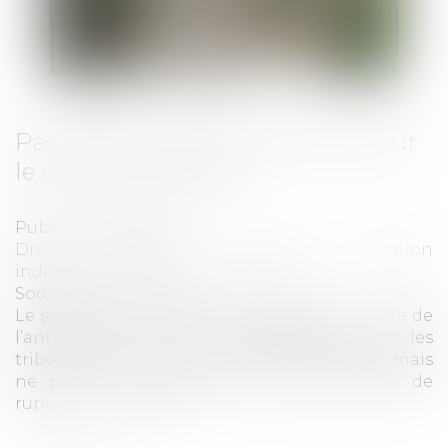
Pas d’indemnités de rupture pour
le salarié réintégré !
Publié le :
17/09/2025
Droit du travail - Employeurs
/
Relation
individuelles au travail
Source :
cabinet-rs.expert-infos.com
Le salarié réintégré dans l’entreprise à la suite de
l’annulation de son licenciement par les
tribunaux a droit à une indemnité d’éviction mais
ne peut pas prétendre à des indemnités de
rupture...
Lire la suite