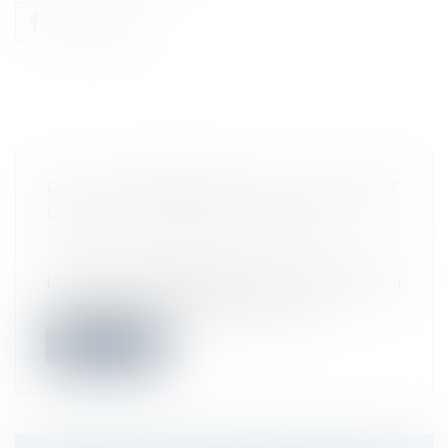
PAS D’INDEMNITÉS DE RUPTURE
POUR LE SALARIÉ RÉINTÉGRÉ !
Droit du travail - Employeurs
/
Relation
individuelles au travail
Le salarié réintégré dans l’entreprise à la
suite de l’annulation de son lice...
Lire la suite