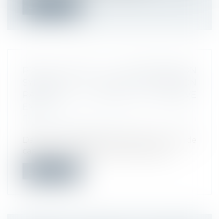
Lire la suite
PRISE D’ACTE ET DISCRIMINATION
SYNDICALE : LA COUR DE CASSATION
RAPPELLE LE NIVEAU DE PREUVE
EXIGÉ
Droit du travail - Employeurs
/
Relation
individuelles au travail
Dans un arrêt du 18 juin 2025, la Cour de
cassation confirme la position adop...
Lire la suite