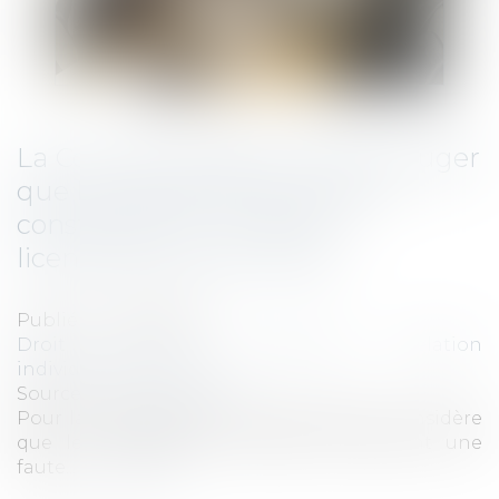
La Cour de Cassation vient de juger
que les agissements sexistes
constituent un motif de
licenciement pour faute
Publié le :
10/07/2024
Droit du travail - Employeurs
/
Relation
individuelles au travail
Source :
www.legisocial.fr
Pour la première fois, la jurisprudence considère
que les agissements sexistes constituent une
faute...
Lire la suite