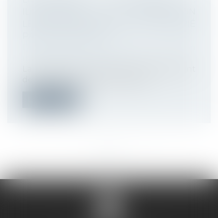
ILLUSTRATION DE L’OBLIGATION
LÉGALE D’INFORMATION DU SALARIÉ
PAR L’EMPLOYEUR
Droit du travail - Employeurs
/
Relation
individuelles au travail
La rupture du contrat de travail résultant
de l'acceptation par le salarié d'...
Lire la suite
<<
<
...
4
5
6
7
8
9
10
...
>
>>