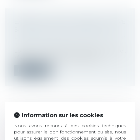
EXPERTISE POUR RISQUE GRAVE
SANS L’ACCORD DE L’EMPLOYEUR
Droit du travail - Employeurs
/
Relation
individuelles au travail
Lorsqu’un risque grave, identifié et actuel,
révélé ou non par un accident du...
Lire la suite
LE PLAN DE PARTAGE DE LA
Information sur les cookies
VALORISATION DE L'ENTREPRISE EST
Nous avons recours à des cookies techniques
OPÉRATIONNEL
pour assurer le bon fonctionnement du site, nous
Droit du travail - Employeurs
/
Relation
utilisons également des cookies soumis à votre