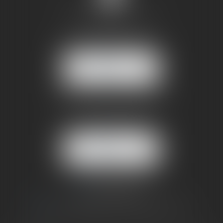
SANDRINE VILLANI
5 rue de la Poste
38170 SEYSSINET PARISET
NOUS
LOCALISER
BUREAU SECONDAIRE
4 rue Jules Cazeneuve
38210 TULLINS
NOUS
LOCALISER
06 73 64 05 39
09 78 80 33 19
avocat@cabinetsandrinevillani.fr