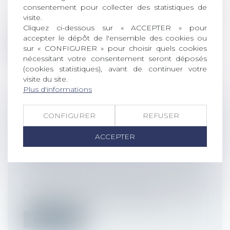
individuelles au travail
consentement pour collecter des statistiques de
La loi du 29 novembre 2023 relative au
visite.
partage de la valeur a créé un plan de...
Cliquez ci-dessous sur « ACCEPTER » pour
accepter le dépôt de l'ensemble des cookies ou
Lire la suite
sur « CONFIGURER » pour choisir quels cookies
nécessitant votre consentement seront déposés
(cookies statistiques), avant de continuer votre
visite du site.
Plus d'informations
RUPTURE CONVENTIONNELLE : IL
CONFIGURER
REFUSER
S’AGIT D’UNE DÉMISSION SI LE
ACCEPTER
CONSENTEMENT DE L’EMPLOYEUR
EST VICIÉ !
Droit du travail - Employeurs
/
Relation
individuelles au travail
Mode de résolution amiable du contrat de
travail par excellence, la rupture c...
Lire la suite