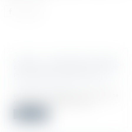
CANICULE : LE MINISTÈRE DU TRAVAIL
RAPPELLE LES MESURES À PRENDRE
POUR PROTÉGER LES SALARIÉS
Droit du travail - Employeurs
/
Relation
individuelles au travail
Le travail à la chaleur est à l’origine de
risques pour la santé des travaill...
Lire la suite