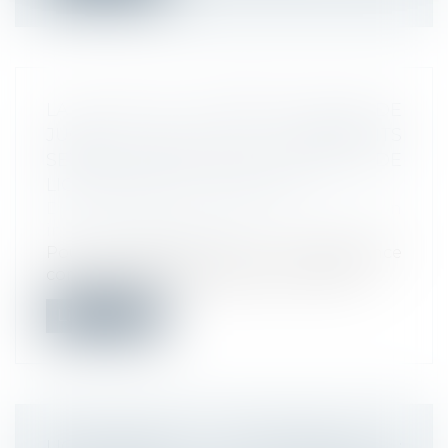
LA COUR DE CASSATION VIENT DE
JUGER QUE LES AGISSEMENTS
SEXISTES CONSTITUENT UN MOTIF DE
LICENCIEMENT POUR FAUTE
Droit du travail - Employeurs
/
Relation
individuelles au travail
Pour la première fois, la jurisprudence
considère que les agissements sexiste...
Lire la suite
LICENCIEMENT ÉCONOMIQUE :