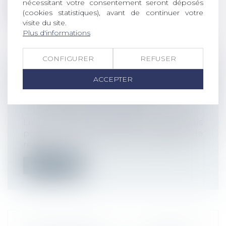
nécessitant votre consentement seront déposés
Lire la suite
(cookies statistiques), avant de continuer votre
visite du site.
Plus d'informations
CONFIGURER
REFUSER
LES TESTS ANTIGÉNIQUES EN
ACCEPTER
ENTREPRISE SONT AUTORISÉS POUR
LES SALARIÉS VOLONTAIRES
Droit du travail - Employeurs
Les entreprises peuvent désormais
proposer aux salariés volontaires de
réalis...
Lire la suite