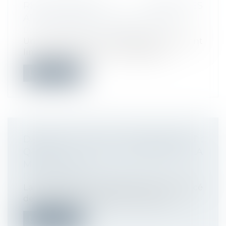
RECONFINEMENT : NOUVELLES
ATTESTATIONS DE DÉPLACEMENT
Droit du travail - Employeurs
Une nouvelle fois, les déplacements sont
limités afin de contenir l’épidémie...
Lire la suite
DÉNONCIATION D’UN HARCÈLEMENT :
QUAND LE JUGE RECONNAÎT LA
MAUVAISE FOI
Droit du travail - Employeurs
La mauvaise foi du salarié ayant dénoncé
des faits de harcèlement moral, qui...
Lire la suite