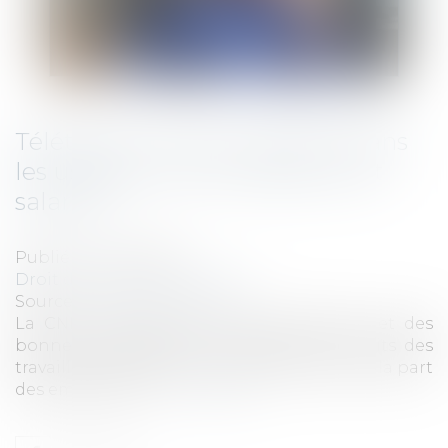
Télétravail : la CNIL vigilante dans
les usages entre employeurs et
salariés
Publié le :
24/11/2020
Droit du travail - Employeurs
Source :
www.rhmatin.com
La CNIL a délivré des recommandations et des
bonnes pratiques pour respecter les droits des
travailleurs à distance et éviter des abus de la part
des employeurs...
Lire la suite