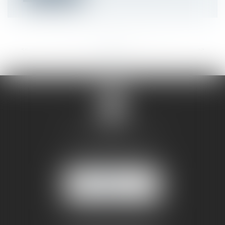
<<
<
...
15
16
17
18
19
20
21
...
>
>>
SANDRINE VILLANI
5 rue de la Poste
38170 SEYSSINET PARISET
NOUS
LOCALISER
BUREAU SECONDAIRE