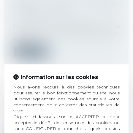
VALIDITÉ D’UNE RUPTURE
CONVENTIONNELLE
Droit du travail - Employeurs
La remise d’un exemplaire de la
convention de rupture au salarié étant
nécess...
Lire la suite
Information sur les cookies
Nous avons recours à des cookies techniques
TÉLÉTRAVAIL : LA CNIL VIGILANTE
pour assurer le bon fonctionnement du site, nous
DANS LES USAGES ENTRE
utilisons également des cookies soumis à votre
consentement pour collecter des statistiques de
EMPLOYEURS ET SALARIÉS
visite.
Droit du travail - Employeurs
Cliquez ci-dessous sur « ACCEPTER » pour
La CNIL a délivré des recommandations et
accepter le dépôt de l'ensemble des cookies ou
des bonnes pratiques pour respecter...
sur « CONFIGURER » pour choisir quels cookies