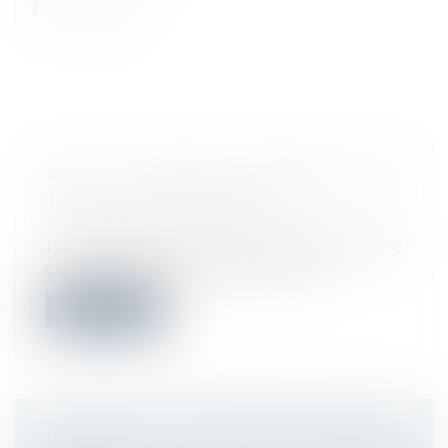
AI-JE LE DROIT D’IMPOSER UNE
TENUE VESTIMENTAIRE ?
Droit du travail - Employeurs
La tenue vestimentaire du salarié doit être
compatible avec ses fonctions et...
Lire la suite
RETOUR SUR LES CONDITIONS DE