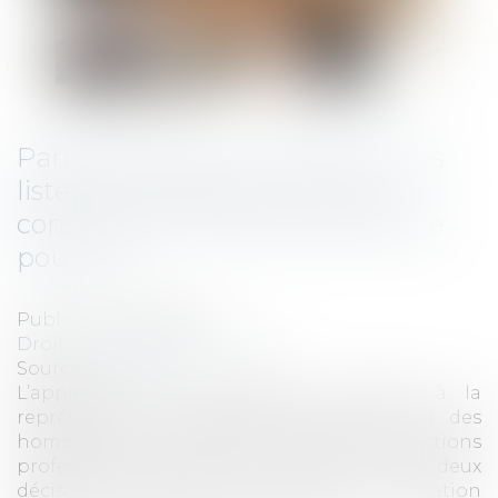
Parité femmes - hommes sur les
listes de candidats au CSE : la
construction jurisprudentielle se
poursuit
Publié le :
08/07/2020
Droit du travail - Employeurs
Source :
www.efl.fr
L’application des dispositions relatives à la
représentation équilibrée des femmes et des
hommes sur les listes de candidats aux élections
professionnelles vient de donner lieu à deux
décisions. L’occasion pour la Cour de cassation