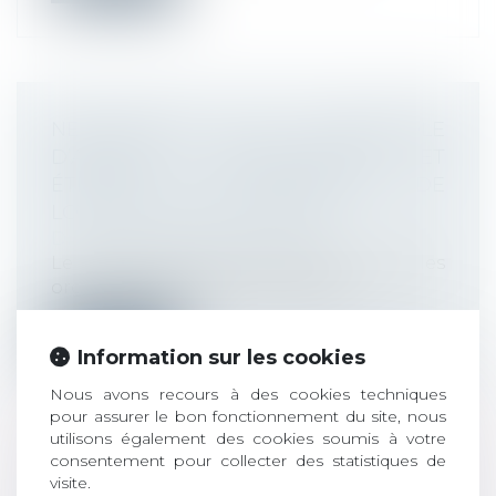
NÉGOCIATION DU PROTOCOLE
D’ACCORD PRÉÉLECTORAL ET
ÉTENDUE DE L’OBLIGATION DE
LOYAUTÉ DE L’EMPLOYEUR
Droit du travail - Employeurs
Le 05 juillet 2018, une société a invité les
organisations syndicales représe...
Lire la suite
Information sur les cookies
Nous avons recours à des cookies techniques
pour assurer le bon fonctionnement du site, nous
utilisons également des cookies soumis à votre
consentement pour collecter des statistiques de
TENIR COMPTE DES MESURES
visite.