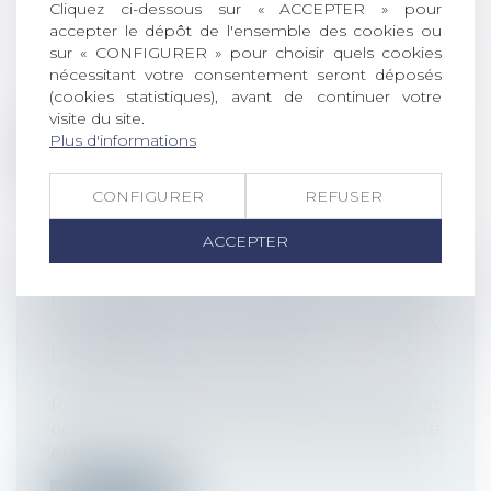
SANITAIRES DANS L'ORGANISATION
Cliquez ci-dessous sur « ACCEPTER » pour
accepter le dépôt de l'ensemble des cookies ou
DES ENTRETIENS PROFESSIONNELS
sur « CONFIGURER » pour choisir quels cookies
Droit du travail - Employeurs
nécessitant votre consentement seront déposés
Le Ministère du travail actualise son
(cookies statistiques), avant de continuer votre
questions-réponses sur l’entretien prof...
visite du site.
Plus d'informations
Lire la suite
CONFIGURER
REFUSER
ACCEPTER
LES ÉLUS DU CSE ONT UN RÔLE
ÉCONOMIQUE À JOUER FACE À
L’ÉPIDÉMIE DE COVID-19
Droit du travail - Employeurs
Pour les élus du comité social et
économique (CSE), le Covid-19 a entraîné
en...