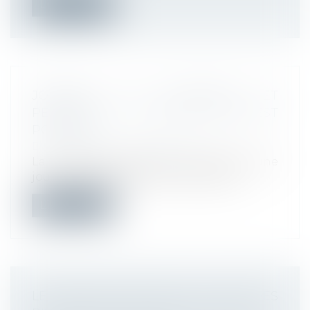
Lire la suite
JOURNÉE DE SOLIDARITÉ ET
PENTECÔTE : UN AUTRE CHOIX EST
POSSIBLE
Droit du travail - Employeurs
La journée de solidarité correspond à une
journée supplémentaire de travail p...
Lire la suite
LE DUERP DOIT ÊTRE MIS À JOUR DES