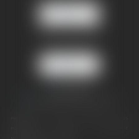
38170 SEYSSINET PARISET
NOUS
LOCALISER
BUREAU SECONDAIRE
4 rue Jules Cazeneuve
38210 TULLINS
NOUS
LOCALISER
06 73 64 05 39
09 78 80 33 19
avocat@cabinetsandrinevillani.fr
PRÉSENTATION
GALERIE
EXPERTISES
ACTUS
HONORAIRES
CONTACT
PLAN DU SITE
MENTIONS LÉGALES
ARTICLES