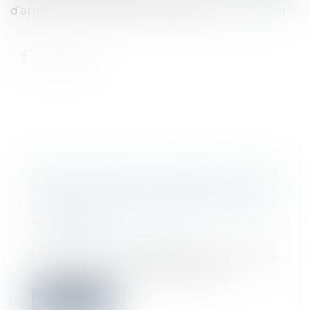
d’apporter de nouveaux éclairages...
Lire la suite
PARITÉ FEMMES - HOMMES SUR LES
LISTES DE CANDIDATS AU CSE : LA
CONSTRUCTION JURISPRUDENTIELLE
SE POURSUIT
Droit du travail - Employeurs
L’application des dispositions relatives à
la représentation équilibrée des f...
Lire la suite