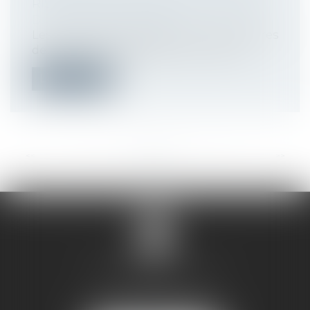
RISQUES SPÉCIFIQUES AU COVID-19
Droit du travail - Employeurs
Les premières décisions sur les mesures
de protection des salariés en cette p...
Lire la suite
<<
<
...
18
19
20
21
22
23
24
...
>
>>
SANDRINE VILLANI
5 rue de la Poste