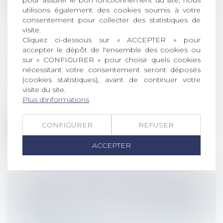
utilisons également des cookies soumis à votre
consentement pour collecter des statistiques de
visite.
Cliquez ci-dessous sur « ACCEPTER » pour
accepter le dépôt de l'ensemble des cookies ou
FRAIS DE TRAJET DES SALARIÉS : LE
sur « CONFIGURER » pour choisir quels cookies
FORFAIT MOBILITÉS DURABLES PASSE
nécessitant votre consentement seront déposés
À 500 €
(cookies statistiques), avant de continuer votre
Droit du travail - Employeurs
visite du site.
A peine entré en vigueur (mai 2020), le
Plus d'informations
forfait mobilités durables est déjà a...
CONFIGURER
REFUSER
Lire la suite
ACCEPTER
MOTIF DU LICENCIEMENT
CONSÉCUTIF AU REFUS
D’APPLICATION D’UN ACCORD DE