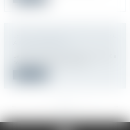
LE SMIC HORAIRE EST PORTÉ À 10,25 €
AU 1ER JANVIER 2021
Droit du travail - Employeurs
Le taux horaire du Smic est fixé à 10,25 € à
compter du 1er janvier 2021 (au...
Lire la suite
<<
<
...
14
15
16
17
18
19
20
...
>
>>