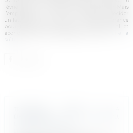
compter du 27 novembre 2020 et jusqu’au 16
février 2021 sous réserve de sa prolongation. Mais
l’employeur ne peut toutefois décider
unilatéralement le recours à la visioconférence
pour toutes les réunions du comité social et
économique (CSE) organisées en 2021...
Lire la
suite
TÉLÉTRAVAIL -DROIT À LA
DÉCONNEXION : CE QUI EST PRÉVU,
CE QUI NE L'EST PAS
Droit du travail - Employeurs