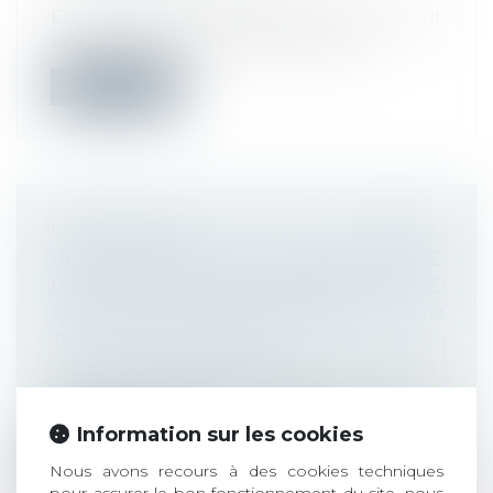
En dehors de ses heures de travail, tout
salarié n'est pas tenu d'être en per...
Lire la suite
L’EMPLOYEUR PEUT-IL
UNILATÉRALEMENT DÉCIDER DE NE
PROCÉDER À DES RÉUNIONS DU CSE
QUE PAR VISIOCONFÉRENCE SUR
TOUTE L’ANNÉE 2021 ?
Droit du travail - Employeurs
Le recours à la visioconférence est facilité
pour les employeurs pendant la d...
Information sur les cookies
Lire la suite
Nous avons recours à des cookies techniques
pour assurer le bon fonctionnement du site, nous