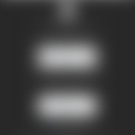
SANDRINE VILLANI
5 rue de la Poste
38170 SEYSSINET PARISET
NOUS
LOCALISER
BUREAU SECONDAIRE
4 rue Jules Cazeneuve
38210 TULLINS
NOUS
LOCALISER
06 73 64 05 39
09 78 80 33 19