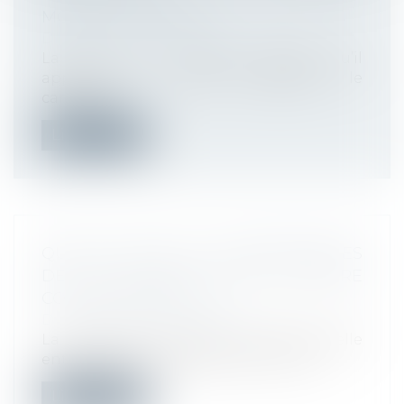
MOBILITÉ INTERNE
Droit du travail - Employeurs
La Cour de cassation décide qu’il
appartient au juge d’apprécier le
caractère...
Lire la suite
QUELLES SONT LES CONSÉQUENCES
DE LA NULLITÉ D'UNE RUPTURE
CONVENTIONNELLE ?
Droit du travail - Employeurs
La nullité de la rupture conventionnelle
entraîne les conséquences d’un licen...
Lire la suite