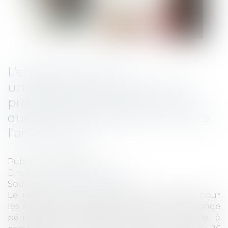
L’employeur peut-il
unilatéralement décider de ne
procéder à des réunions du CSE
que par visioconférence sur toute
l’année 2021 ?
Publié le :
02/02/2021
Droit du travail - Employeurs
Source :
www.editions-tissot.fr
Le recours à la visioconférence est facilité pour
les employeurs pendant la durée de la seconde
période d’état d’urgence sanitaire nationale, à