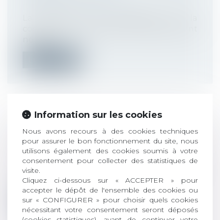
Droit du travail - Employeurs
La remise d’un exemplaire de la
convention de rupture au salarié étant
nécess...
Lire la suite
Information sur les cookies
TÉLÉTRAVAIL : LA CNIL VIGILANTE
Nous avons recours à des cookies techniques
DANS LES USAGES ENTRE
pour assurer le bon fonctionnement du site, nous
EMPLOYEURS ET SALARIÉS
utilisons également des cookies soumis à votre
Droit du travail - Employeurs
consentement pour collecter des statistiques de
visite.
La CNIL a délivré des recommandations et
Cliquez ci-dessous sur « ACCEPTER » pour
des bonnes pratiques pour respecter...
accepter le dépôt de l'ensemble des cookies ou
sur « CONFIGURER » pour choisir quels cookies
Lire la suite
nécessitant votre consentement seront déposés
(cookies statistiques), avant de continuer votre