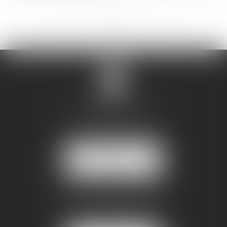
<<
<
...
15
16
17
18
19
20
21
...
>
>>
SANDRINE VILLANI
5 rue de la Poste
38170 SEYSSINET PARISET
NOUS
LOCALISER
BUREAU SECONDAIRE
4 rue Jules Cazeneuve
38210 TULLINS