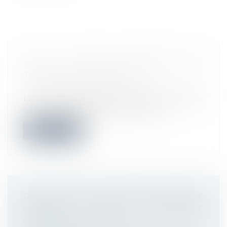
AI-JE LE DROIT D’IMPOSER UNE
TENUE VESTIMENTAIRE ?
Droit du travail - Employeurs
La tenue vestimentaire du salarié doit être
compatible avec ses fonctions et...
Lire la suite
RETOUR SUR LES CONDITIONS DE
VALIDITÉ D’UNE RUPTURE
CONVENTIONNELLE