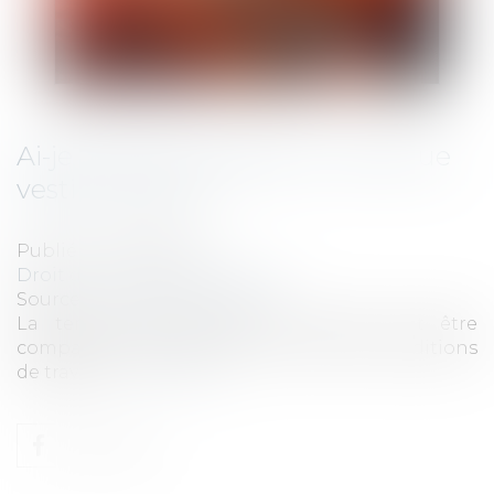
Ai-je le droit d’imposer une tenue
vestimentaire ?
Publié le :
30/12/2020
Droit du travail - Employeurs
Source :
www.editions-tissot.fr
La tenue vestimentaire du salarié doit être
compatible avec ses fonctions et ses conditions
de travail...
Lire la suite