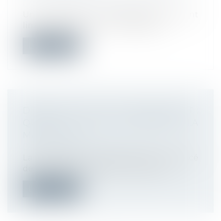
Droit du travail - Employeurs
Une nouvelle fois, les déplacements sont
limités afin de contenir l’épidémie...
Lire la suite
DÉNONCIATION D’UN HARCÈLEMENT :
QUAND LE JUGE RECONNAÎT LA
MAUVAISE FOI
Droit du travail - Employeurs
La mauvaise foi du salarié ayant dénoncé
des faits de harcèlement moral, qui...
Lire la suite