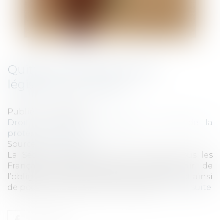
Quitter la Sécurité sociale :
législation et risques
Publié le :
07/04/2021
Droit du travail - Employeurs
/
Droit de la
protection sociale
Source :
www.capital.fr
La Sécurité sociale est un droit pour tous les
Français. Certains prétendent s’affranchir de
l’obligation de cotisation à cet organisme et ainsi
de pouvoir quitter la Sécurité sociale...
Lire la suite