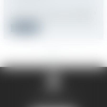
Droit du travail - Employeurs
/
Droit de la
protection sociale
Les Urssaf ne sont pas autorisées à
délivrer une contrainte pour recouvrer de...
Lire la suite
<<
<
...
16
17
18
19
20
21
22
...
>
>>
SANDRINE VILLANI
5 rue de la Poste