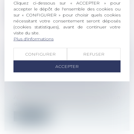
Cliquez ci-dessous sur « ACCEPTER » pour
les Français. Certains prétendent...
accepter le dépôt de l'ensemble des cookies ou
sur « CONFIGURER » pour choisir quels cookies
Lire la suite
nécessitant votre consentement seront déposés
(cookies statistiques), avant de continuer votre
visite du site.
Plus d'informations
CONFIGURER
REFUSER
CONTESTATION DU CARACTÈRE
PROFESSIONNEL DE LA MALADIE :
ACCEPTER
ÉVOLUTION DE JURISPRUDENCE
CONCERNANT LA PRESCRIPTION
Droit du travail - Employeurs
/
Droit de la
protection sociale
Après avoir vainement saisi la commission
de recours amiable d’une caisse d’u...
Lire la suite