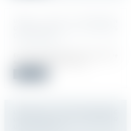
URSSAF : ENVOI DE PROPOSITION
D’ÉCHÉANCIER SUITE AUX REPORTS
DE COTISATIONS
Droit du travail - Employeurs
/
Droit de la
protection sociale
En raison de l’impact de la crise sanitaire
sur l’activité des entreprises et...
Lire la suite
L’URSSAF QUI A TROP REMBOURSÉ
UN COTISANT NE PEUT PAS DÉLIVRER
UNE CONTRAINTE