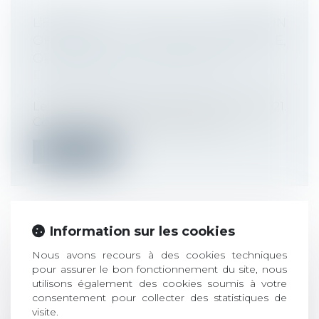
L’ESSENTIEL SUR LE BULLETIN
OFFICIEL DE LA SÉCURITÉ SOCIALE,
OPPOSABLE AU 1ER AVRIL 2021
Droit du travail - Employeurs
/
Droit de la
protection sociale
Le BOSS a été mis en ligne le 8 mars 2021.
Comme cela avait été annoncé, il r...
Lire la suite
Information sur les cookies
QUITTER LA SÉCURITÉ SOCIALE :
Nous avons recours à des cookies techniques
LÉGISLATION ET RISQUES
pour assurer le bon fonctionnement du site, nous
Droit du travail - Employeurs
/
Droit de la
utilisons également des cookies soumis à votre
protection sociale
consentement pour collecter des statistiques de
La Sécurité sociale est un droit pour tous
visite.