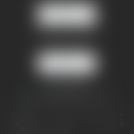
38170 SEYSSINET PARISET
NOUS
LOCALISER
BUREAU SECONDAIRE
4 rue Jules Cazeneuve
38210 TULLINS
NOUS
LOCALISER
06 73 64 05 39
09 78 80 33 19
avocat@cabinetsandrinevillani.fr
PRÉSENTATION
GALERIE
EXPERTISES
ACTUS
HONORAIRES
CONTACT
PLAN DU SITE