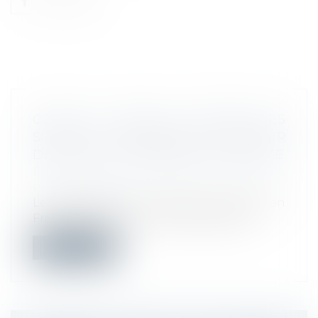
COVID-19 : PRISE EN CHARGE DES
SOINS DES FRANÇAIS DE RETOUR
DÉFINITIF DE L’ÉTRANGER EN FRANCE
Droit du travail - Employeurs
/
Droit de la
protection sociale
Les expatriés qui reviennent résider en
France sans exercer une activité prof...
Lire la suite