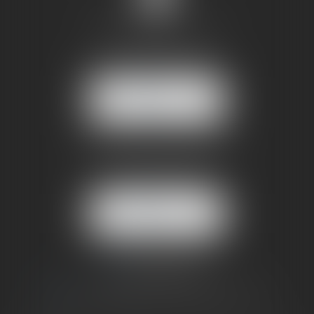
SANDRINE VILLANI
5 rue de la Poste
38170 SEYSSINET PARISET
NOUS
LOCALISER
BUREAU SECONDAIRE
4 rue Jules Cazeneuve
38210 TULLINS
NOUS
LOCALISER
06 73 64 05 39
09 78 80 33 19
avocat@cabinetsandrinevillani.fr