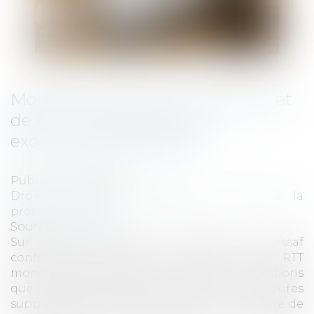
Monétisation des jours de repos et
de RTT : quelles sont les
exonérations possibles ?
Publié le :
27/10/2022
Droit du travail - Employeurs
/
Droit de la
protection sociale
Source :
www.efl.fr
Sur son site internet, le réseau des Urssaf
confirme que les jours de repos ou de RTT
monétisés bénéficient des mêmes exonérations
que celles prévues pour les heures
supplémentaires, sauf la déduction forfaitaire de