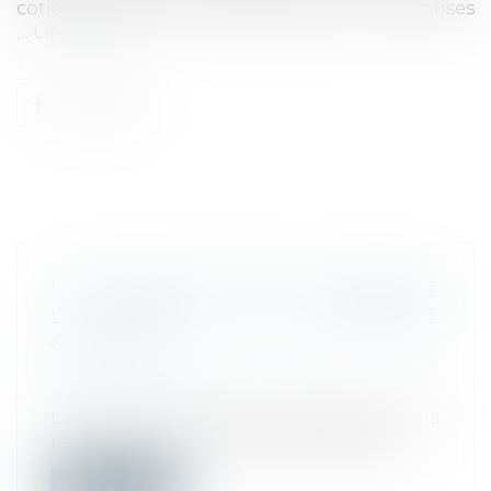
cotisations patronales applicable aux entreprises
…
Lire la suite
LE MINISTRE DU TRAVAIL A PRÉSENTÉ
LA RÉFORME DE L'ASSURANCE
CHÔMAGE
Droit du travail - Employeurs
/
Droit de la
protection sociale
Le Ministre du Travail a présenté lundi la
réforme de l'assurance chômage app...
Lire la suite