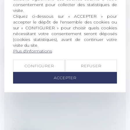
TRANSACTIONNELLE RÉPARANT UN
consentement pour collecter des statistiques de
visite.
PRÉJUDICE : NOUVEL EXEMPLE
Cliquez ci-dessous sur « ACCEPTER » pour
JURISPRUDENTIEL
accepter le dépôt de l'ensemble des cookies ou
Droit du travail - Employeurs
/
Droit de la
sur « CONFIGURER » pour choisir quels cookies
protection sociale
nécessitant votre consentement seront déposés
En principe, l’indemnité transactionnelle
(cookies statistiques), avant de continuer votre
visite du site.
ne peut être exonérée que pour sa f...
Plus d'informations
Lire la suite
CONFIGURER
REFUSER
ACCEPTER
COMMENT TRANSFORMER LES RTT EN
POUVOIR D’ACHAT ?
Droit du travail - Employeurs
/
Droit de la
protection sociale
Jusqu’à fin 2025, les salariés qui le
souhaitent, peuvent demander à leur