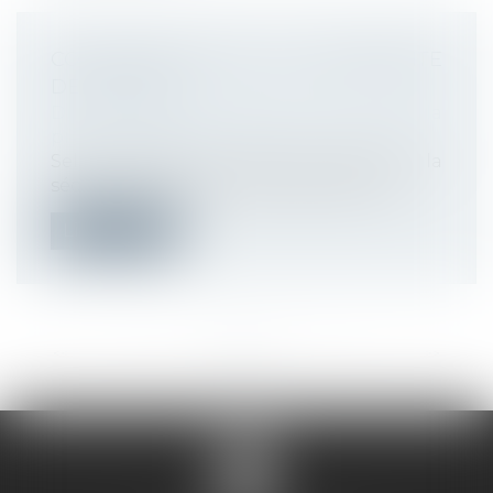
CONTESTATION DE LA CONTRAINTE
DE L’URSSAF
Droit du travail - Employeurs
/
Droit de la
protection sociale
Selon l’article R. 133-3 du Code de la
sécurité sociale, dans sa rédaction ap...
Lire la suite
<<
<
...
8
9
10
11
12
13
14
...
>
>>