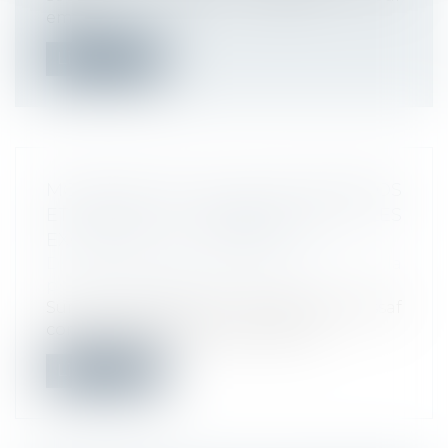
emp...
Lire la suite
MONÉTISATION DES JOURS DE REPOS
ET DE RTT : QUELLES SONT LES
EXONÉRATIONS POSSIBLES ?
Droit du travail - Employeurs
/
Droit de la
protection sociale
Sur son site internet, le réseau des Urssaf
confirme que les jours de repos o...
Lire la suite