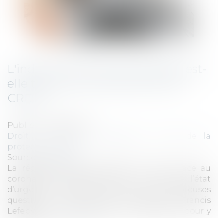
L'indemnité d'activité partielle est-
elle toujours soumise à CSG et
CRDS ?
Publié le :
27/05/2020
Droit du travail - Employeurs
/
Droit de la
protection sociale
Source :
www.efl.fr
La réglementation adoptée pour faire face au
coronavirus (Covid-19) dans le cadre de l’état
d’urgence sanitaire pose de nombreuses
questions. Les Editions Législatives, Francis
Lefebvre et Dalloz unissent leur expertise pour y