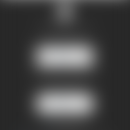
SANDRINE VILLANI
5 rue de la Poste
38170 SEYSSINET PARISET
NOUS
LOCALISER
BUREAU SECONDAIRE
4 rue Jules Cazeneuve
38210 TULLINS
NOUS
LOCALISER
06 73 64 05 39
09 78 80 33 19