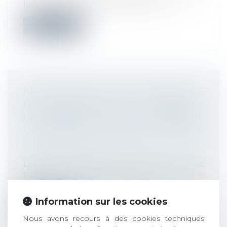
la majoration de la rente de la victi...
Lire la suite
INVESTIR DANS DES ÉQUIPEMENTS
DE PROTECTION AU TRAVAIL :
L’ASSURANCE MALADIE PROPOSE
UNE SUBVENTION POUR LES TPE/PME
Droit du travail - Employeurs
/
Droit de la
protection sociale
Les TPE-PME avec salariés et les
travailleurs indépendants sans salarié
ayant...
Information sur les cookies
Lire la suite
Nous avons recours à des cookies techniques