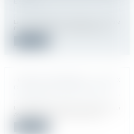
ET CRDS ?
Droit du travail - Employeurs
/
Droit de la
protection sociale
La réglementation adoptée pour faire
face au coronavirus (Covid-19) dans le c...
Lire la suite
CRÉATION D'ENTREPRISE : LE CHOIX
DU RÉGIME DE SÉCURITÉ SOCIALE
Droit du travail - Employeurs
/
Droit de la
protection sociale
Les dirigeants et chefs d’entreprises qui
démarrent une activité ont le choix...
Lire la suite