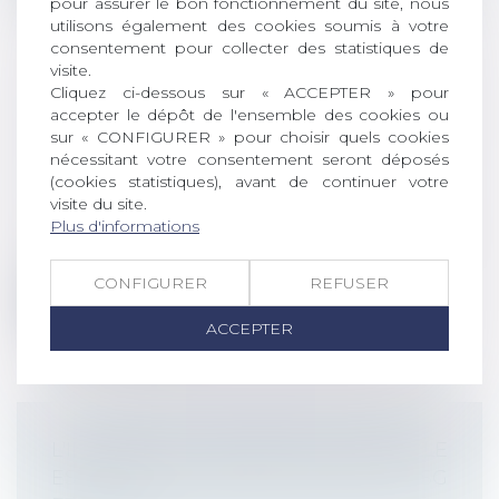
pour assurer le bon fonctionnement du site, nous
utilisons également des cookies soumis à votre
consentement pour collecter des statistiques de
visite.
Cliquez ci-dessous sur « ACCEPTER » pour
ÉVOLUTION DE LA PRISE EN CHARGE
accepter le dépôt de l'ensemble des cookies ou
DE L’ACTIVITÉ PARTIELLE AU 1ER JUIN
sur « CONFIGURER » pour choisir quels cookies
2020
nécessitant votre consentement seront déposés
(cookies statistiques), avant de continuer votre
Droit du travail - Employeurs
/
Droit de la
visite du site.
protection sociale
Plus d'informations
Depuis le début de la crise sanitaire, avec
l’activité partielle, le Gouverne...
CONFIGURER
REFUSER
Lire la suite
ACCEPTER
L'INDEMNITÉ D'ACTIVITÉ PARTIELLE
EST-ELLE TOUJOURS SOUMISE À CSG