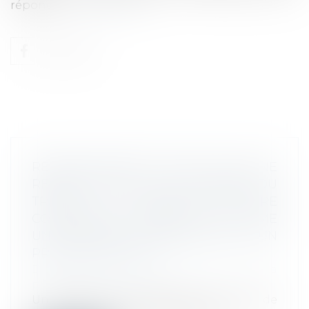
répondre...
Lire la suite
REMBOURSEMENT D’INDU POUR UNE
RENTE RELATIVE À UN ACCIDENT DU
TRAVAIL : LA CAISSE PEUT ÊTRE
CONDAMNÉE À VERSER À LA VICTIME
UNE SOMME EN RÉPARATION D’UN
PRÉJUDICE MORAL »
Droit du travail - Employeurs
/
Droit de la
protection sociale
Une CPAM qui constate dans le calcul de