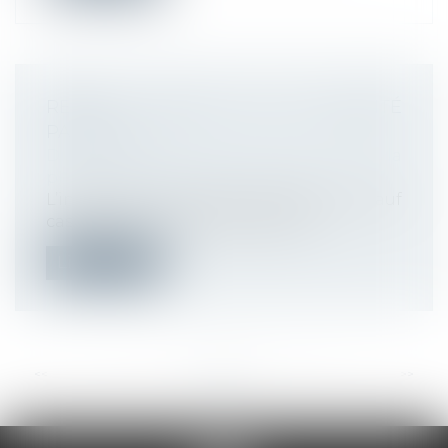
RÉGIME SOCIAL DE L'ACTIVITÉ
PARTIELLE
Droit du travail - Employeurs
/
Droit de la
protection sociale
L’indemnité d’activité partielle est, sauf
cas particuliers, exonérée de coti...
Lire la suite
<<
<
...
21
22
23
24
25
26
27
...
>
>>