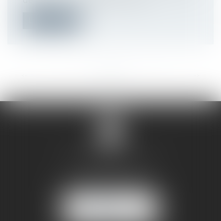
de 62 ans, il faut répondre à cer...
Lire la suite
<<
<
...
12
13
14
15
16
17
18
...
>
>>
SANDRINE VILLANI
5 rue de la Poste
38170 SEYSSINET PARISET
NOUS
LOCALISER