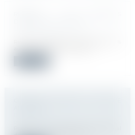
RETRAITE : DE NOUVELLES
DISPOSITIONS POUR 2022
Droit du travail - Employeurs
/
Droit de la
protection sociale
Revalorisation des pensions de base (+1,1 %
au 1er janvier 2022), nouvelles d...
Lire la suite
COMMENT DEMANDER SA RETRAITE
ANTICIPÉE?
Droit du travail - Employeurs
/
Droit de la
protection sociale
Pour partir à la retraite avant l’âge légal