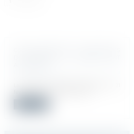
CONGÉ D’ADOPTION : LES MODALITÉS
DE RECOURS AU CONGÉ SONT
ASSOUPLIES
Droit du travail - Employeurs
/
Droit de la
protection sociale
La loi visant à réformer l’adoption du 21
février 2022 (L. n° 2022-219, 21 fé...
Lire la suite