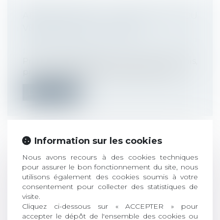
ARRÊT-MALADIE : QU'EN EST-IL DU
VERSEMENT DES PRIMES ?
Droit du travail - Employeurs
/
Droit de la
protection sociale
Prime d’ancienneté, prime de 13e mois,
prime d’assiduité, prime de participat...
Lire la suite
Information sur les cookies
CALCUL DES IJ MALADIE-MATERNITÉ
Nous avons recours à des cookies techniques
pour assurer le bon fonctionnement du site, nous
DES INDÉPENDANTS : LES REVENUS
utilisons également des cookies soumis à votre
D’ACTIVITÉ DE 2020 PEUVENT ÊTRE
consentement pour collecter des statistiques de
NEUTRALISÉS
visite.
Droit du travail - Employeurs
/
Droit de la
Cliquez ci-dessous sur « ACCEPTER » pour
protection sociale
accepter le dépôt de l'ensemble des cookies ou