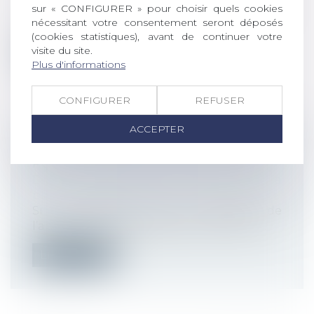
sur « CONFIGURER » pour choisir quels cookies
Le décret rendant effectives plusieurs
nécessitant votre consentement seront déposés
mesures de la loi de financement de la...
(cookies statistiques), avant de continuer votre
visite du site.
Lire la suite
Plus d'informations
CONFIGURER
REFUSER
ACCEPTER
CONTRÔLE URSSAF : BELLE VICTOIRE
POUR LES DROITS DES COTISANTS !
Droit du travail - Employeurs
/
Droit de la
protection sociale
Si le contrôle, par les URSSAF, de
l’application de la législation sociale es...
Lire la suite