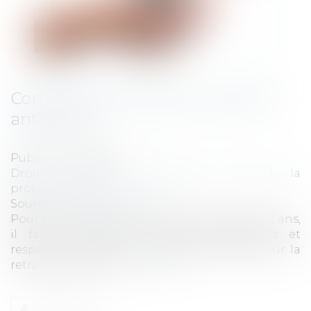
Comment demander sa retraite
anticipée?
Publié le :
30/12/2021
Droit du travail - Employeurs
/
Droit de la
protection sociale
Source :
www.challenges.fr
Pour partir à la retraite avant l’âge légal de 62 ans,
il faut répondre à certaines conditions et
respecter les démarches administratives pour la
retraite anticipée.
Lire la suite