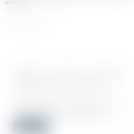
spécifique...
Lire la suite
COMMENT CALCULER L'ASSIETTE
MINIMALE DES COTISATIONS D'UN
SALARIÉ BÉNÉFICIANT D'UNE DFS ?
Droit du travail - Employeurs
/
Droit de la
protection sociale
L'administration de la sécurité sociale
revient sur sa position imposant d'in...
Lire la suite