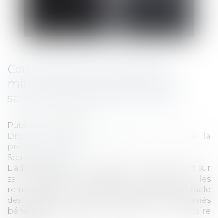
Comment calculer l'assiette
minimale des cotisations d'un
salarié bénéficiant d'une DFS ?
Publié le :
11/09/2023
Droit du travail - Employeurs
/
Droit de la
protection sociale
Source :
www.efl.fr
L'administration de la sécurité sociale revient sur
sa position imposant d'inclure les
remboursements de frais dans l'assiette minimale
des cotisations de sécurité sociale des salariés
bénéficiant d'une déduction forfaitaire