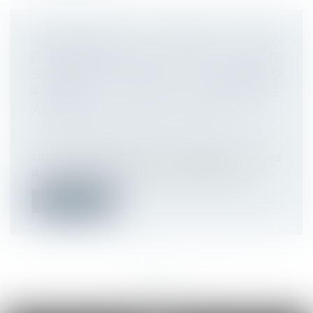
PARTICIPATION SALARIALE : PAS
D’EXONÉRATION DE COTISATIONS
SOCIALES SANS DÉPÔT DE L’ACCORD
AUPRÈS DE L’AUTORITÉ
ADMINISTRATIVE COMPÉTENTE
Droit du travail - Employeurs
/
Droit de la
protection sociale
Une société avait été contrôlée sur les
années 2023 à 2015 par l’URSSAF qui l...
Lire la suite
<<
<
...
5
6
7
8
9
10
11
...
>
>>