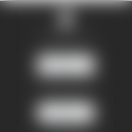
SANDRINE VILLANI
5 rue de la Poste
38170 SEYSSINET PARISET
NOUS
LOCALISER
BUREAU SECONDAIRE
4 rue Jules Cazeneuve
38210 TULLINS
NOUS
LOCALISER
06 73 64 05 39