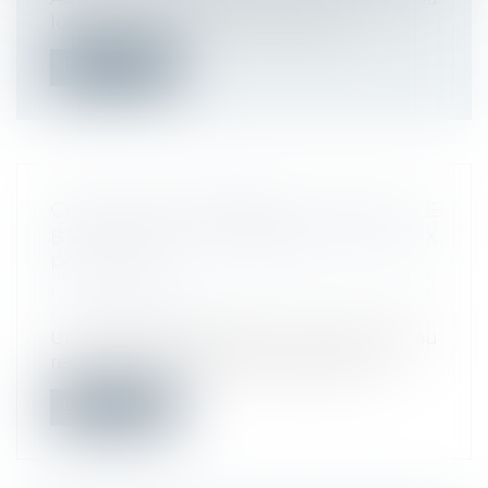
loi visant à favoriser l'accompag...
Lire la suite
CHÔMAGE-INTEMPÉRIES DANS LE
BTP : PAS DE CHANGEMENT DE TAUX
POUR 2023
Droit du travail - Employeurs
/
Droit de la
protection sociale
Un arrêté fixe les taux de la cotisation au
régime de chômage intempéries du...
Lire la suite