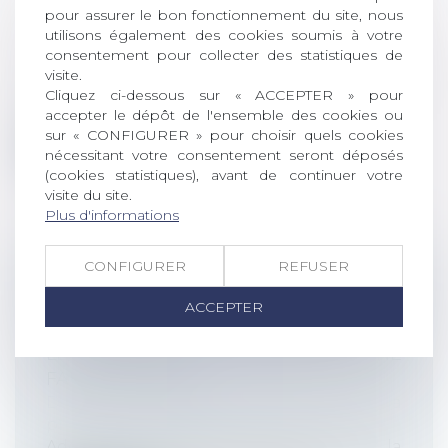
pour assurer le bon fonctionnement du site, nous
Droit du travail - Employeurs
/
Droit de la
utilisons également des cookies soumis à votre
protection sociale
consentement pour collecter des statistiques de
Deux décrets du 10 août améliorent le
visite.
compte professionnel de prévention
Cliquez ci-dessous sur « ACCEPTER » pour
(C2P...
accepter le dépôt de l'ensemble des cookies ou
sur « CONFIGURER » pour choisir quels cookies
Lire la suite
nécessitant votre consentement seront déposés
(cookies statistiques), avant de continuer votre
visite du site.
Plus d'informations
CONFIGURER
REFUSER
PROTECTION CONTRE LE
LICENCIEMENT ET INDEMNITÉS
ACCEPTER
JOURNALIÈRES SANS CARENCE POUR
LES SALARIÉES CONFRONTÉES À UNE
FAUSSE COUCHE
Droit du travail - Employeurs
/
Droit de la
protection sociale
Adoptée par le Sénat le 29 juin dernier, la