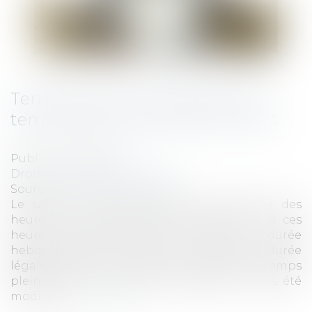
Temps partiel : requalification à
temps plein dès le premier écart
Publié le :
13/10/2021
Droit du travail - Employeurs
Source :
www.editions-tissot.fr
Le salarié à temps partiel peut effectuer des
heures complémentaires. Mais attention, si ces
heures ont pour effet de porter la durée
hebdomadaire du travail au niveau de la durée
légale, le contrat de travail est requalifié à temps
plein même si la durée mensuelle n’a pas été
modifiée...
Lire la suite