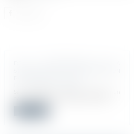
DE LA MODIFICATION DE LA
STRUCTURE DE LA RÉMUNÉRATION
PAR ACCORD COLLECTIF
Droit du travail - Employeurs
Sauf disposition légale contraire, un
accord collectif ne peut pas permettre...
Lire la suite