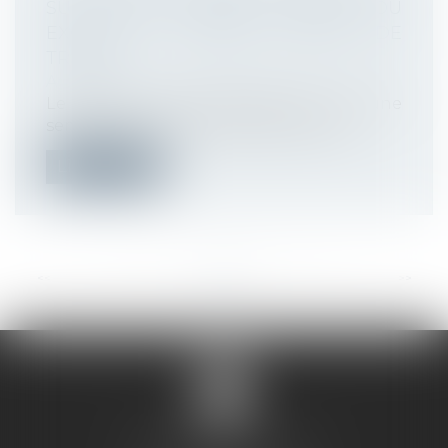
SUR UNE SEMAINE, ATTEINT OU
EXCÈDE LA DURÉE LÉGALE DE
TRAVAIL
Actualité
Le salarié à temps partiel qui, sur une
semaine, atteint ou excède la durée l...
Lire la suite
<<
<
...
49
50
51
52
53
54
55
...
>
>>
SANDRINE VILLANI