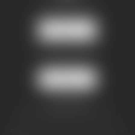
5 rue de la Poste
38170 SEYSSINET PARISET
NOUS
LOCALISER
BUREAU SECONDAIRE
4 rue Jules Cazeneuve
38210 TULLINS
NOUS
LOCALISER
06 73 64 05 39
09 78 80 33 19
avocat@cabinetsandrinevillani.fr
PRÉSENTATION
GALERIE
EXPERTISES
ACTUS