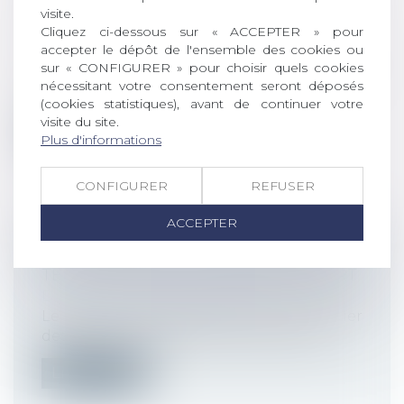
visite.
ANNUEL ? | ÉDITIONS TISSOT
Cliquez ci-dessous sur « ACCEPTER » pour
Droit du travail - Employeurs
accepter le dépôt de l'ensemble des cookies ou
L’entretien annuel d’évaluation des
sur « CONFIGURER » pour choisir quels cookies
salariés est un moment important pour
nécessitant votre consentement seront déposés
le...
(cookies statistiques), avant de continuer votre
visite du site.
Lire la suite
Plus d'informations
CONFIGURER
REFUSER
ACCEPTER
TEMPS PARTIEL : REQUALIFICATION À
TEMPS PLEIN DÈS LE PREMIER ÉCART
Droit du travail - Employeurs
Le salarié à temps partiel peut effectuer
des heures complémentaires. Mais at...
Lire la suite