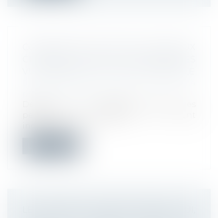
CORONAVIRUS (COVID-19) : NOUVEAUX
CRITÈRES D’ACCÈS DES PERSONNES
VULNÉRABLES À L’ACTIVITÉ PARTIELLE
Droit du travail - Employeurs
/
Droit de la
protection sociale
Depuis le 27 septembre 2021, les
personnes vulnérables ne sont
indemnisées au...
Lire la suite
LE SALARIÉ À TEMPS PARTIEL QUI,