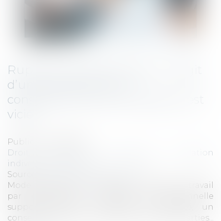
Rupture conventionnelle : il s’agit
d’une démission si le
consentement de l’employeur est
vicié !
Publié le :
17/07/2024
Droit du travail - Employeurs
/
Relation
individuelles au travail
Source :
www.lemag-juridique.com
Mode de résolution amiable du contrat de travail
par excellence, la rupture conventionnelle
suppose comme condition de validité, un
consentement libre et éclairé des deux parties...