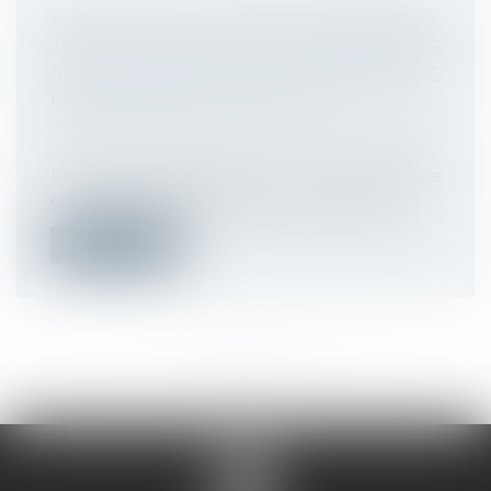
LA COUR DE CASSATION VIENT DE
JUGER QUE LES AGISSEMENTS
SEXISTES CONSTITUENT UN MOTIF DE
LICENCIEMENT POUR FAUTE
Droit du travail - Employeurs
/
Relation
individuelles au travail
Pour la première fois, la jurisprudence
considère que les agissements sexiste...
Lire la suite
<<
<
...
14
15
16
17
18
19
20
...
>
>>