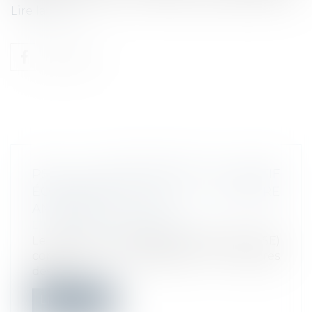
Lire la suite
PSE : LA CONTESTATION DU MOTIF
ÉCONOMIQUE DE LA RUPTURE
AMIABLE EST LIMITÉE
Droit du travail - Employeurs
Le plan de sauvegarde de l’emploi (PSE)
comprend un ensemble de mesures
desti...
Lire la suite