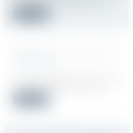
Code du travail, « à l'issue des péri...
Lire la suite
ARRÊT MALADIE : MODALITÉS DE LA
CONTRE-VISITE
Droit du travail - Employeurs
/
Droit de la
protection sociale
Le décret n° 2024-692 du 5 juillet 2024
précise les modalités et les conditio...
Lire la suite