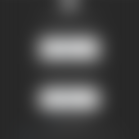
SANDRINE VILLANI
5 rue de la Poste
38170 SEYSSINET PARISET
NOUS
LOCALISER
BUREAU SECONDAIRE
4 rue Jules Cazeneuve
38210 TULLINS
NOUS
LOCALISER
06 73 64 05 39
09 78 80 33 19
avocat@cabinetsandrinevillani.fr