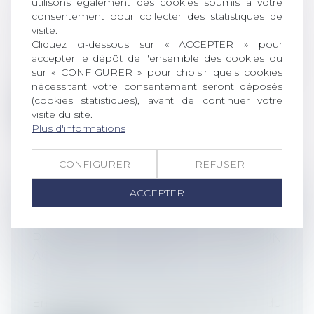
CONSENTEMENT DE L’EMPLOYEUR
utilisons également des cookies soumis à votre
consentement pour collecter des statistiques de
EST VICIÉ !
visite.
Droit du travail - Employeurs
/
Relation
Cliquez ci-dessous sur « ACCEPTER » pour
individuelles au travail
accepter le dépôt de l'ensemble des cookies ou
Mode de résolution amiable du contrat de
sur « CONFIGURER » pour choisir quels cookies
travail par excellence, la rupture c...
nécessitant votre consentement seront déposés
(cookies statistiques), avant de continuer votre
Lire la suite
visite du site.
Plus d'informations
CONFIGURER
REFUSER
ACCEPTER
L’EMPLOYEUR NE PEUT PAS IMPOSER
UN CONTRAT DE TRAVAIL À TEMPS
PARTIEL À UN SALARIÉ VICTIME D’UN
ACCIDENT DE TRAVAIL
Droit du travail - Employeurs
/
Responsabilité accident du travail
En application de l’article L 1226-8 du