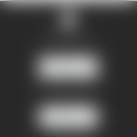
SANDRINE VILLANI
5 rue de la Poste
38170 SEYSSINET PARISET
NOUS
LOCALISER
BUREAU SECONDAIRE
4 rue Jules Cazeneuve
38210 TULLINS
NOUS
LOCALISER
06 73 64 05 39