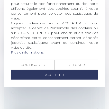
pour assurer le bon fonctionnement du site, nous
utilisons également des cookies soumis à votre
COTISATION AGS : PAS DE
consentement pour collecter des statistiques de
CHANGEMENT EN JUILLET
visite.
Droit du travail - Employeurs
/
Droit de la
Cliquez ci-dessous sur « ACCEPTER » pour
protection sociale
accepter le dépôt de l'ensemble des cookies ou
L’Association pour la gestion du régime
sur « CONFIGURER » pour choisir quels cookies
nécessitant votre consentement seront déposés
de garantie des créances des salaires...
(cookies statistiques), avant de continuer votre
visite du site.
Lire la suite
Plus d'informations
CONFIGURER
REFUSER
ACCEPTER
RÉMUNÉRATION DES APPRENTIS :
EXONÉRATION DE COTISATIONS ET
CONTRIBUTIONS SALARIALES
Droit du travail - Employeurs
/
Droit de la
protection sociale
Le Boss a modifié sa position sur le régime