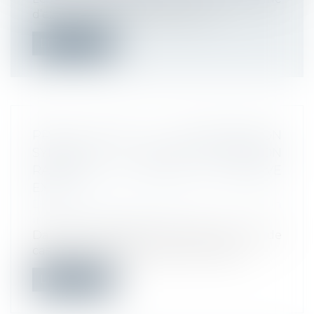
d’exonération des cotisations et...
Lire la suite
PRISE D’ACTE ET DISCRIMINATION
SYNDICALE : LA COUR DE CASSATION
RAPPELLE LE NIVEAU DE PREUVE
EXIGÉ
Droit du travail - Employeurs
/
Relation
individuelles au travail
Dans un arrêt du 18 juin 2025, la Cour de
cassation confirme la position adop...
Lire la suite