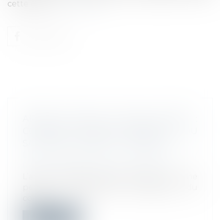
cette date...
Lire la suite
ARRÊT MALADIE LONGUE DURÉE :
COMMENT GÉRER L'ABSENCE DU
SALARIÉ EN ARRÊT DE TRAVAIL ?
Droit du travail - Employeurs
/
Responsabilité accident du travail
L’arrêt maladie longue durée est une
période d’inexécution temporaire du
cont...
Lire la suite