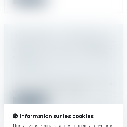
LICENCIEMENT ÉCONOMIQUE :
L'EMPLOYEUR N’A PAS À PROUVER LE
SUCCÈS DE SA STRATÉGIE,
SEULEMENT SA RÉACTION FACE AUX
DIFFICULTÉS
Droit du travail - Employeurs
/
Relation
individuelles au travail
Dans un arrêt du 1er juillet 2025, la Cour de
cassation rappelle que la légit...
Lire la suite
Information sur les cookies
Nous avons recours à des cookies techniques