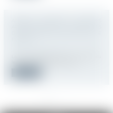
ACTIONS GRATUITES ANNULÉES
APRÈS TRANSFERT DE CONTRAT : PAS
D’INDEMNISATION SANS PREUVE DE
FRAUDE
Droit du travail - Employeurs
/
Relation
individuelles au travail
La Cour de cassation, dans un arrêt rendu
le 18 juin 2025, rappelle que les a...
Lire la suite
<<
<
1
2
3
4
5
6
7
...
>
>>