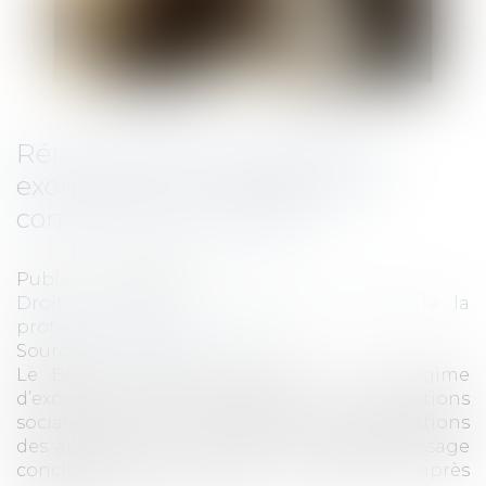
Rémunération des apprentis :
exonération de cotisations et
contributions salariales
Publié le :
15/07/2025
Droit du travail - Employeurs
/
Droit de la
protection sociale
Source :
efl.businesscomm.fr
Le Boss a modifié sa position sur le régime
d’exonération des cotisations et contributions
sociales salariales applicable aux rémunérations
des apprentis pour les contrats d’apprentissage
conclus avant le 1-3-2025, mais débutant après