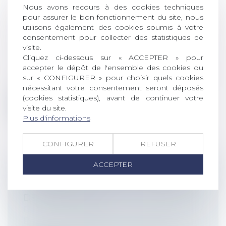
Nous avons recours à des cookies techniques
ACCIDENT DU TRAVAIL OU DE TRAJET
pour assurer le bon fonctionnement du site, nous
CAUSÉ PAR UN TIERS : POURQUOI
utilisons également des cookies soumis à votre
consentement pour collecter des statistiques de
FAUT-IL LE DÉCLARER ?
visite.
Droit du travail - Employeurs
/
Cliquez ci-dessous sur « ACCEPTER » pour
Responsabilité accident du travail
accepter le dépôt de l'ensemble des cookies ou
Lorsque l'un de vos salariés est victime
sur « CONFIGURER » pour choisir quels cookies
d'un accident du travail ou de traje...
nécessitant votre consentement seront déposés
(cookies statistiques), avant de continuer votre
Lire la suite
visite du site.
Plus d'informations
CONFIGURER
REFUSER
ACCEPTER
L’INDEMNITÉ DE LICENCIEMENT ET
L’INFRACTION PÉNALE ÉVENTUELLE
DE L’EMPLOYEUR
Droit du travail - Employeurs
/
Responsabilité accident du travail