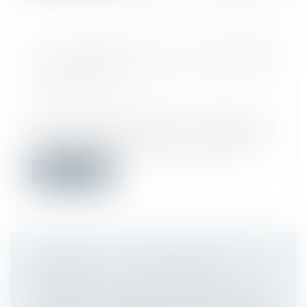
LE PLAFOND DE LA SÉCURITÉ
SOCIALE EST PORTÉ À 3 428 € PAR
MOIS EN 2020
Droit du travail - Employeurs
/
Droit de la
protection sociale
Pour 2020, les valeurs mensuelle et
journalière du plafond de la sécurité soc...
Lire la suite
DERNIERS CHANGEMENTS EN
MATIÈRE D’IRP EN JANVIER 2020
Droit du travail - Employeurs