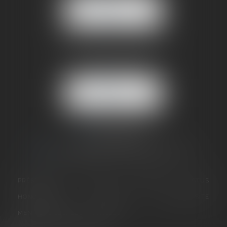
NOUS
LOCALISER
BUREAU SECONDAIRE
4 rue Jules Cazeneuve
38210 TULLINS
NOUS
LOCALISER
06 73 64 05 39
09 78 80 33 19
avocat@cabinetsandrinevillani.fr
PRÉSENTATION
GALERIE
EXPERTISES
ACTUS
HONORAIRES
CONTACT
PLAN DU SITE
MENTIONS LÉGALES
ARTICLES