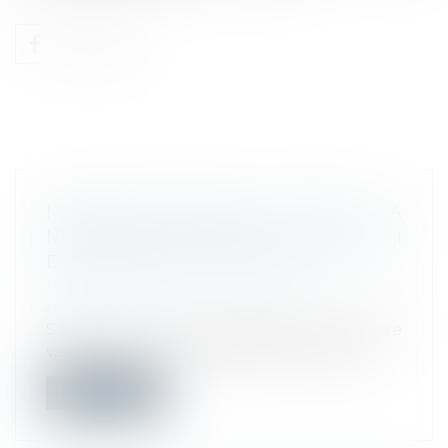
MISE EN DEMEURE DE L'URSSAF : LA
NÉCESSAIRE MENTION DU DÉLAI
D'ACQUITTEMENT D’UNE DETTE
Droit du travail - Employeurs
/
Droit de la
protection sociale
Selon la Cour de cassation, pour être
valable, la mise en demeure de l'Urssaf...
Lire la suite