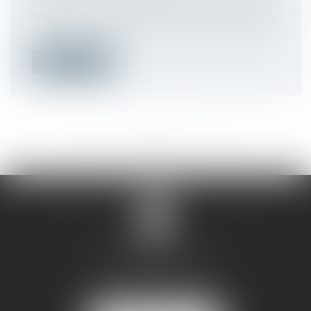
L'entrée en vigueur des ordonnances
Macron du 22 septembre 2017 a fortement
i...
Lire la suite
<<
<
...
70
71
72
73
74
75
76
...
>
>>
SANDRINE VILLANI
5 rue de la Poste
38170 SEYSSINET PARISET