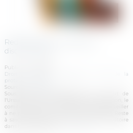
Redressement Urssaf pour
discrimination
Publié le :
15/01/2020
Droit du travail - Employeurs
/
Droit de la
protection sociale
Source :
www.elegia.fr
Sous peine d'un redressement de la part de
l'Urssaf sur telle ou telle activité ou prestation, le
comité social et économique doit vraiment veiller
à ne pas utiliser un critère discriminatoire. Reste
à savoir quel critère est, ou non, discriminatoire
dans le cadre des ASC...
Lire la suite