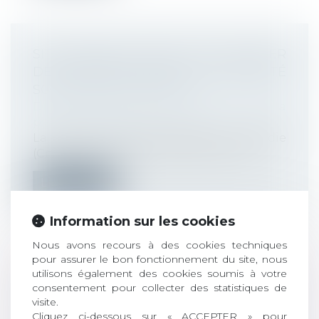
SITE INTERNET CRÉÉ POUR DÉLIVRER
DES ARRÊTS MALADIE : LA SÉCURITÉ
SOCIALE PORTE PLAINTE
Droit du travail - Employeurs
/
Droit de la
protection sociale
La Caisse nationale d’assurance maladie
(Cnam) a annoncé mardi 7 janvier son...
Lire la suite
Information sur les cookies
Nous avons recours à des cookies techniques
pour assurer le bon fonctionnement du site, nous
utilisons également des cookies soumis à votre
REDRESSEMENT URSSAF POUR
consentement pour collecter des statistiques de
DISCRIMINATION
visite.
Droit du travail - Employeurs
/
Droit de la
Cliquez ci-dessous sur « ACCEPTER » pour