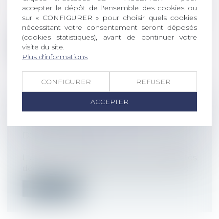
protection sociale
accepter le dépôt de l'ensemble des cookies ou
Sous peine d'un redressement de la part
sur « CONFIGURER » pour choisir quels cookies
de l'Urssaf sur telle ou telle activi...
nécessitant votre consentement seront déposés
(cookies statistiques), avant de continuer votre
Lire la suite
visite du site.
Plus d'informations
CONFIGURER
REFUSER
ACCEPTER
DÉCLARATION OBLIGATOIRE DES
TRAVAILLEURS HANDICAPÉS VIA LA
DSN : PRÉCISIONS
Droit du travail - Employeurs
L'Urssaf revient sur les modalités
déclaratives du statut de travailleur hand...
Lire la suite