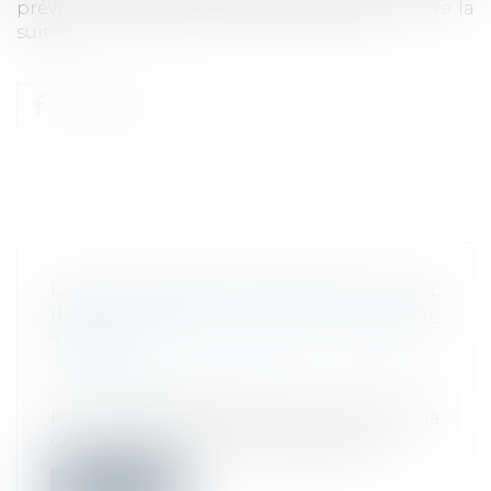
prévoient une baisse de la contribution …
Lire la
suite
LIEU DE PRISE DE SERVICE : QUEL
IMPACT SUR LE CALCUL DU TEMPS DE
TRAVAIL ?
Droit du travail - Employeurs
/
Relation
individuelles au travail
Par un arrêt rendu le 15 janvier 2025, la
Cour de cassation a confirmé que le...
Lire la suite