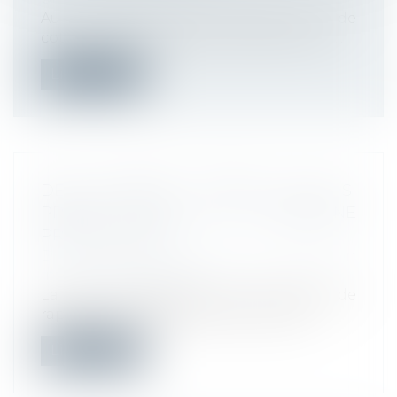
Au 1er janvier 2025, certains taux de
cotisations patronales ont évolué contr...
Lire la suite
DES MESSAGES PRIVÉS... PAS SI
PRIVÉS SUR UN TÉLÉPHONE
PROFESSIONNEL
Droit du travail - Employeurs
/
Relation
individuelles au travail
La Cour de cassation a eu l’occasion de
rappeler le 11 décembre dernier, que...
Lire la suite