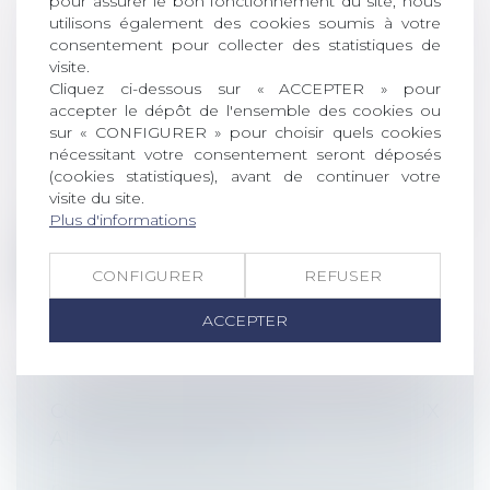
pour assurer le bon fonctionnement du site, nous
L’INDEMNITÉ CONVENTIONNELLE
utilisons également des cookies soumis à votre
SELON L’ÂGE : ABSENCE DE
consentement pour collecter des statistiques de
visite.
DISCRIMINATION RECONNUE PAR LA
Cliquez ci-dessous sur « ACCEPTER » pour
COUR DE CASSATION
accepter le dépôt de l'ensemble des cookies ou
Droit du travail - Employeurs
/
Relation
sur « CONFIGURER » pour choisir quels cookies
individuelles au travail
nécessitant votre consentement seront déposés
La question de la minoration de
(cookies statistiques), avant de continuer votre
visite du site.
l’indemnité de licenciement en fonction
Plus d'informations
de l’...
Lire la suite
CONFIGURER
REFUSER
ACCEPTER
COTISATIONS SOCIALES : QUELS TAUX
AU 1ER JANVIER 2025 ?
Droit du travail - Employeurs
/
Droit de la
protection sociale