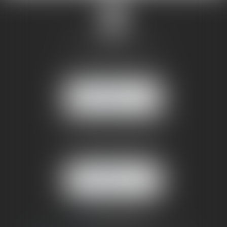
SANDRINE VILLANI
5 rue de la Poste
38170 SEYSSINET PARISET
NOUS
LOCALISER
BUREAU SECONDAIRE
4 rue Jules Cazeneuve
38210 TULLINS
NOUS
LOCALISER
06 73 64 05 39
09 78 80 33 19