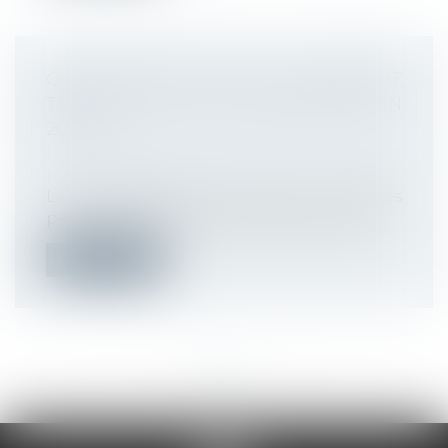
QUAND OPTER POUR LE PAIEMENT
TRIMESTRIEL DES COTISATIONS EN
2025 ?
Droit du travail - Employeurs
/
Droit de la
protection sociale
Les entreprises de moins de 11 salariés
peuvent opter jusqu'au 31 décembre 20...
Lire la suite
<<
<
...
7
8
9
10
11
12
13
...
>
>>