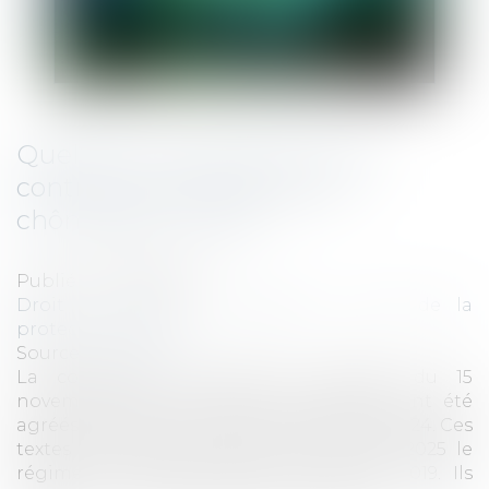
Quelles nouveautés pour les
contributions d'assurance
chômage en 2025 ?
Publié le :
27/01/2025
Droit du travail - Employeurs
/
Droit de la
protection sociale
Source :
www.efl.fr
La convention d'assurance chômage du 15
novembre 2024 et ses textes associés ont été
agréés par arrêté publié le 20 décembre 2024. Ces
textes remplacent depuis le 1er janvier 2025 le
régime de carence applicable depuis 2019. Ils