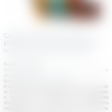
Quelles modifications pour la
procédure de contrôle URSSAF à
compter du 1er janvier 2020 ?
Publié le :
11/12/2019
Droit du travail - Employeurs
/
Droit de la
protection sociale
Source :
www.actualitesdudroit.fr
À compter du 1er janvier 2020, plusieurs volets de
la procédure de contrôle Urssaf seront modifiés.
Il est prévu, notamment, une possibilité
d’exploitation des copies des documents
nécessaires au contrôle hors des locaux de