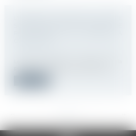
L'INDEMNITÉ D'ÉVICTION CALCULÉE
SOUS DÉDUCTION DES REVENUS DE
REMPLACEMENT EST SOUMISE À
COTISATIONS
Droit du travail - Employeurs
/
Droit de la
protection sociale
Le salarié licencié en violation de la
protection spéciale des victimes d’acc...
Lire la suite
<<
<
...
71
72
73
74
75
76
77
...
>
>>