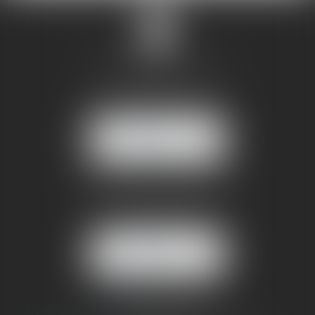
SANDRINE VILLANI
5 rue de la Poste
38170 SEYSSINET PARISET
NOUS
LOCALISER
BUREAU SECONDAIRE
4 rue Jules Cazeneuve
38210 TULLINS
NOUS
LOCALISER
06 73 64 05 39
09 78 80 33 19