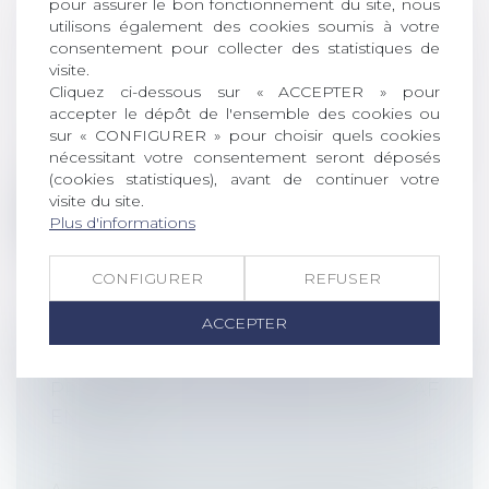
pour assurer le bon fonctionnement du site, nous
DÉFAUT DE DÉCLARATION DE REPAS
utilisons également des cookies soumis à votre
CONSOMMÉS : UNE RÈGLE OBSOLÈTE
consentement pour collecter des statistiques de
visite.
?
Cliquez ci-dessous sur « ACCEPTER » pour
Droit du travail - Employeurs
/
Droit de la
accepter le dépôt de l'ensemble des cookies ou
protection sociale
sur « CONFIGURER » pour choisir quels cookies
Gérald Darmanin, le ministre de l’Action et
nécessitant votre consentement seront déposés
des Comptes publics, a dénoncé su...
(cookies statistiques), avant de continuer votre
visite du site.
Lire la suite
Plus d'informations
CONFIGURER
REFUSER
ACCEPTER
DES MODIFICATIONS APPORTÉES À LA
PROCÉDURE DE CONTRÔLE URSSAF
EN 2020
Droit du travail - Employeurs
/
Droit de la
protection sociale