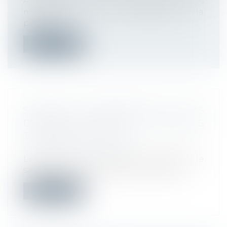
A compter du 1er janvier 2020, des
modifications seront apportées à la
procéd...
Lire la suite
SANCTION DISCIPLINAIRE EN CAS
D'ABSENCE INJUSTIFIÉE : PRÉCISIONS
JURISPRUDENTIELLES
Droit du travail - Employeurs
L’employeur qui choisit de convoquer le
salarié à un entretien selon les moda...
Lire la suite