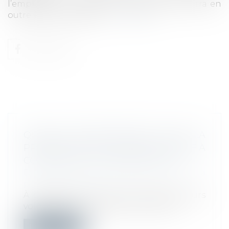
l’employeur. La période contradictoire pourra en
outre être prolongée...
Lire la suite
QUELLES MODIFICATIONS POUR LA
PROCÉDURE DE CONTRÔLE URSSAF À
COMPTER DU 1ER JANVIER 2020 ?
Droit du travail - Employeurs
/
Droit de la
protection sociale
À compter du 1er janvier 2020, plusieurs
volets de la procédure de contrôle U...
Lire la suite