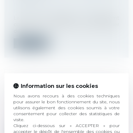
Droit du travail - Employeurs
/
Responsabilité accident du travail
La Cour de cassation a récemment
confirmé qu’un salarié ne peut bénéficier
de...
Lire la suite
CONTRÔLE URSSAF : PRODUCTION
Information sur les cookies
DES JUSTIFICATIFS ET PROCÈS
Nous avons recours à des cookies techniques
ÉQUITABLE
pour assurer le bon fonctionnement du site, nous
Droit du travail - Employeurs
/
Droit de la
utilisons également des cookies soumis à votre
protection sociale
consentement pour collecter des statistiques de
Une cotisante reproche à un arrêt de
visite.
valider le chef de redressement que l’UR...
Cliquez ci-dessous sur « ACCEPTER » pour
accepter le dépôt de l'ensemble des cookies ou