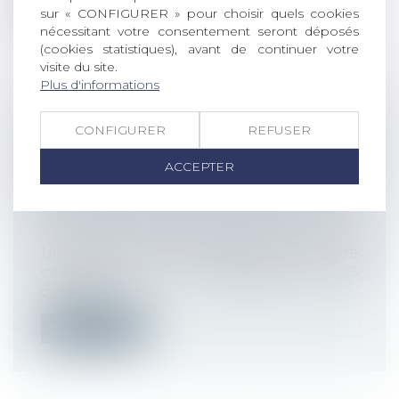
Lire la suite
sur « CONFIGURER » pour choisir quels cookies
nécessitant votre consentement seront déposés
(cookies statistiques), avant de continuer votre
visite du site.
Plus d'informations
FAUTE INEXCUSABLE ET
CONFIGURER
REFUSER
PRESCRIPTION : L’ACTION
ACCEPTER
RÉCURSOIRE DE LA CAISSE LIMITÉE À
5 ANS
Droit du travail - Employeurs
/
Responsabilité accident du travail
Une question a été posée à la Cour de
cassation le 4 septembre 2025
concernan...
Lire la suite