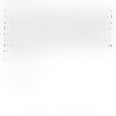
Outil de motivation prisé, la prime d'objectifs
séduit de nombreuses entreprises. Mais mal
encadrée, elle peut rapidement devenir source de
litiges, notamment en cas d'objectifs flous,
irréalistes ou communiqués tardivement. Pour
éviter les contentieux, employeurs et DRH doivent
maîtriser les règles juridiques qui encadrent sa
mise en oeuvre.
Découvrir l'article