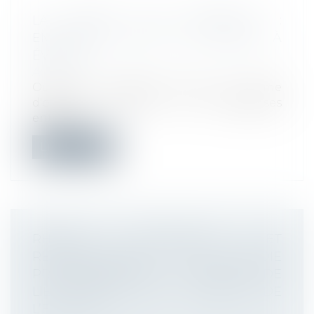
LA PRIME SUR OBJECTIFS :
EMPLOYEUR, DRH, LES PIÈGES À
ÉVITER
Actualité
Outil de motivation prisé, la prime
d'objectifs séduit de nombreuses
entrepri...
Lire la suite
RHINITE ALLERGIQUE ET
RECONNAISSANCE DE MALADIE
PROFESSIONNELLE : ABSENCE DE
LIEN DIRECT AVEC L’ACTIVITÉ DE
L’EMPLOYÉ