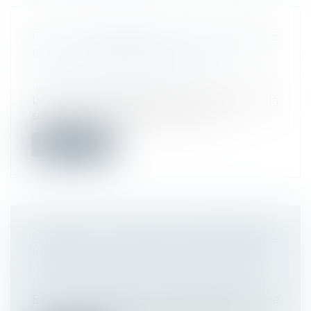
PAS D’INDEMNITÉS DE RUPTURE
POUR LE SALARIÉ RÉINTÉGRÉ !
Droit du travail - Employeurs
/
Relation
individuelles au travail
Le salarié réintégré dans l’entreprise à la
suite de l’annulation de son lice...
Lire la suite
CANICULE : VERS UNE TEMPÉRATURE
MAXIMALE DE SÉCURITÉ AU TRAVAIL
Droit du travail - Employeurs
/
Responsabilité accident du travail
Et si le Code du travail prévoyait une