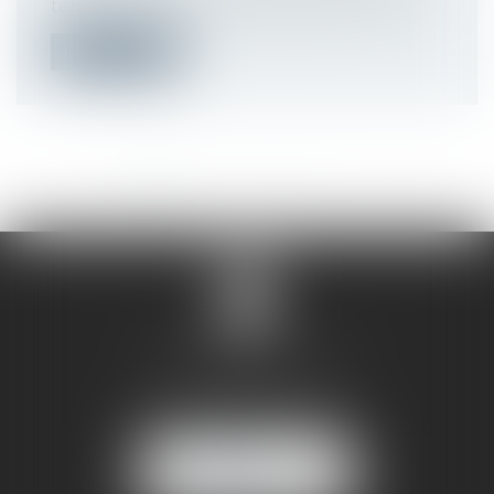
température maximale de travail ? Face...
Lire la suite
<<
<
1
2
3
4
5
6
7
...
>
>>
SANDRINE VILLANI
5 rue de la Poste
38170 SEYSSINET PARISET
NOUS
LOCALISER