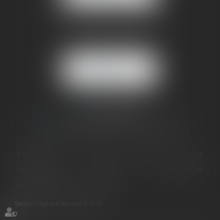
BUREAU SECONDAIRE
4 rue Jules Cazeneuve
38210 TULLINS
NOUS
LOCALISER
06 73 64 05 39
09 78 80 33 19
avocat@cabinetsandrinevillani.fr
PRÉSENTATION
GALERIE
EXPERTISES
ACTUS
HONORAIRES
CONTACT
PLAN DU SITE
MENTIONS LÉGALES
ARTICLES
Septeo Digital & Services © 2019