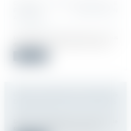
CADEAUX ET BONS D’ACHAT 2021 : LE
PLAFOND D’EXONÉRATION
AUGMENTÉ !
Droit du travail - Employeurs
/
Droit de la
protection sociale
Les cadeaux et bons d’achat que vous
distribuez aux salariés de votre entrepr...
Lire la suite
URSSAF : NÉGOCIER LES CONDITIONS
D’APUREMENT DES DETTES SOCIALES
Droit du travail - Employeurs
/
Droit de la
protection sociale
Depuis le mois de juillet, un échéancier de
paiement adapté à chaque situatio...