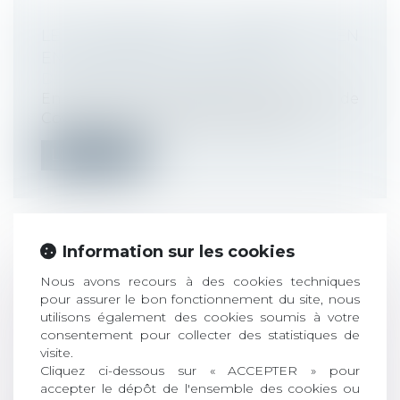
LE PROTOCOLE SANITAIRE EN
ENTREPRISE EST ACTUALISÉ
Droit du travail - Employeurs
En raison de la 5e vague de l'épidémie de
Covid-19, le protocole national san...
Lire la suite
Information sur les cookies
RÉFORME DE L'ASSURANCE
Nous avons recours à des cookies techniques
CHÔMAGE : QUELLES SONT LES
pour assurer le bon fonctionnement du site, nous
MESURES APPLICABLES AU
utilisons également des cookies soumis à votre
consentement pour collecter des statistiques de
1ER DÉCEMBRE ?
visite.
Droit du travail - Employeurs
/
Droit de la
Cliquez ci-dessous sur « ACCEPTER » pour
protection sociale
accepter le dépôt de l'ensemble des cookies ou
Deux mesures de la réforme de l'assurance