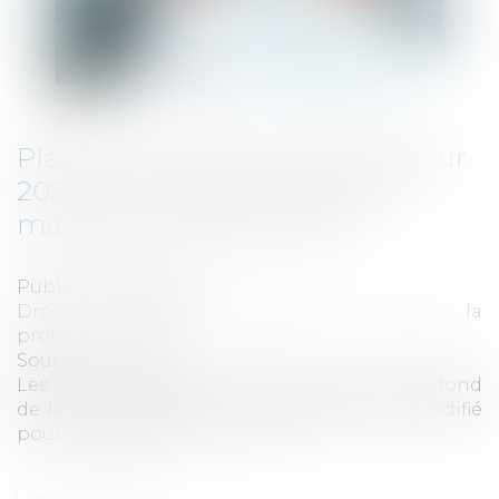
Plafond de la sécurité sociale pour
2022 : les Urssaf confirment le
maintien du plafond 2021
Publié le :
15/12/2021
Droit du travail - Employeurs
/
Droit de la
protection sociale
Source :
www.efl.fr
Les Urssaf confirment que le montant du plafond
de la sécurité sociale ne devrait pas être modifié
pour l’année 2022...
Lire la suite