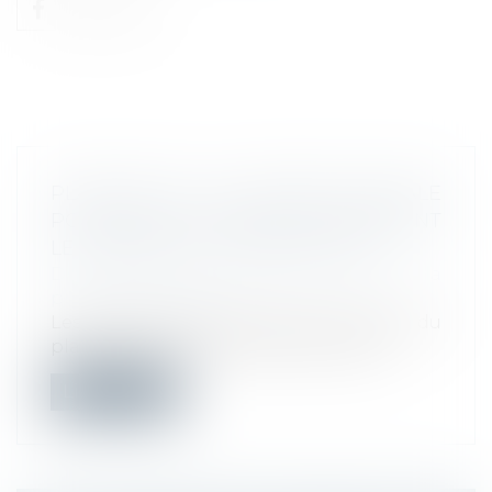
PLAFOND DE LA SÉCURITÉ SOCIALE
POUR 2022 : LES URSSAF CONFIRMENT
LE MAINTIEN DU PLAFOND 2021
Droit du travail - Employeurs
/
Droit de la
protection sociale
Les Urssaf confirment que le montant du
plafond de la sécurité sociale ne dev...
Lire la suite