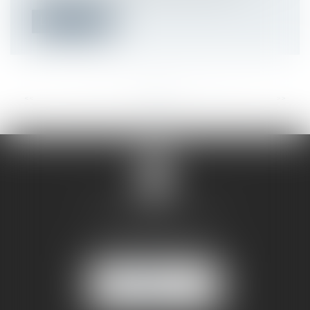
Lire la suite
<<
<
...
47
48
49
50
51
52
53
...
>
>>
SANDRINE VILLANI
5 rue de la Poste
38170 SEYSSINET PARISET
NOUS
LOCALISER