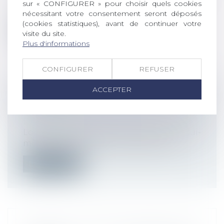
sur « CONFIGURER » pour choisir quels cookies
chômage entrent en vigueur le 1er d...
nécessitant votre consentement seront déposés
(cookies statistiques), avant de continuer votre
Lire la suite
visite du site.
Plus d'informations
CONFIGURER
REFUSER
ACCEPTER
PUIS-JE METTRE MON SALARIÉ À LA
RETRAITE ?
Droit du travail - Employeurs
Lorsque votre salarié ne part pas de lui-
même à la retraite, vous pouvez envi...
Lire la suite