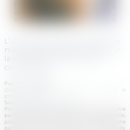
L’Urssaf apporte des précisions en
matière de cotisations sociales sur
la monétisation des jours de
congés payés
Publié le :
30/07/2020
Droit du travail - Employeurs
/
Droit de la
protection sociale
Source :
www.editions-tissot.fr
Pour compenser la perte de rémunération subie
par les salariés en activité partielle, il est possible,
jusqu’au 31 décembre 2020, de monétiser une
partie des jours de repos et de congés payés.