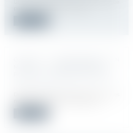
Une fiche en date du 19 juin 2020, diffusée
par le ministère du travail, préc...
Lire la suite
COVID-19 ET RECONNAISSANCE EN
MALADIE PROFESSIONNELLE :
PARUTION IMMINENTE DES TEXTES
Droit du travail - Employeurs
/
Droit de la
protection sociale
Depuis l’annonce d’Olivier Véran sur les
modalités de prise en charge au titr...
Lire la suite