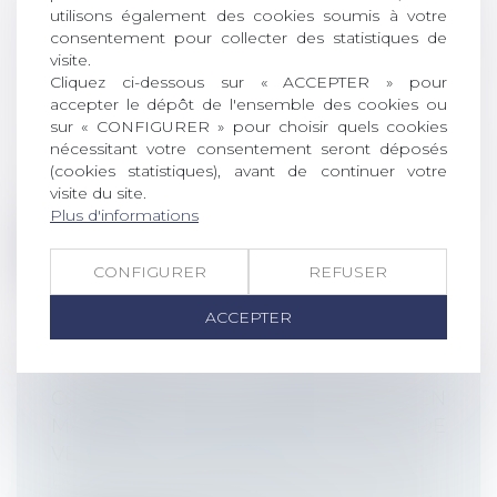
L’URSSAF APPORTE DES PRÉCISIONS
utilisons également des cookies soumis à votre
EN MATIÈRE DE COTISATIONS
consentement pour collecter des statistiques de
SOCIALES SUR LA MONÉTISATION DES
visite.
JOURS DE CONGÉS PAYÉS
Cliquez ci-dessous sur « ACCEPTER » pour
accepter le dépôt de l'ensemble des cookies ou
Droit du travail - Employeurs
/
Droit de la
sur « CONFIGURER » pour choisir quels cookies
protection sociale
nécessitant votre consentement seront déposés
Pour compenser la perte de
(cookies statistiques), avant de continuer votre
rémunération subie par les salariés en
visite du site.
activité pa...
Plus d'informations
Lire la suite
CONFIGURER
REFUSER
ACCEPTER
CORONAVIRUS : PRÉCISIONS EN
MATIÈRE D'AÉRATION ET DE
VENTILATION DES LIEUX DE TRAVAIL
Droit du travail - Employeurs