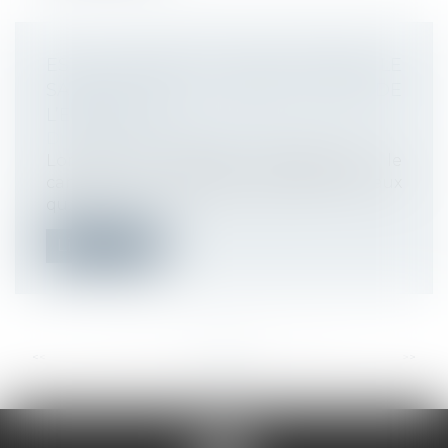
EST-IL POSSIBLE DE SANCTIONNER LE
SALARIÉ QUI A MENTI LORS DE
L’EMBAUCHE ?
Droit du travail - Employeurs
Lors d’un entretien d’embauche, le
candidat doit répondre de bonne foi aux
qu...
Lire la suite
<<
<
...
64
65
66
67
68
69
70
...
>
>>