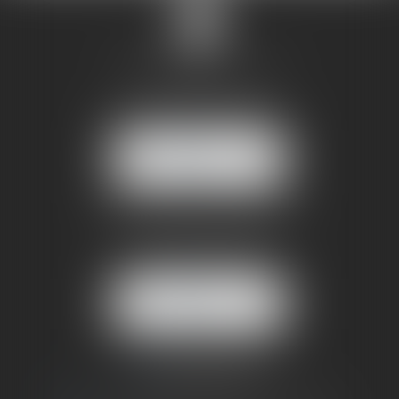
SANDRINE VILLANI
5 rue de la Poste
38170 SEYSSINET PARISET
NOUS
LOCALISER
BUREAU SECONDAIRE
4 rue Jules Cazeneuve
38210 TULLINS
NOUS
LOCALISER
06 73 64 05 39
09 78 80 33 19