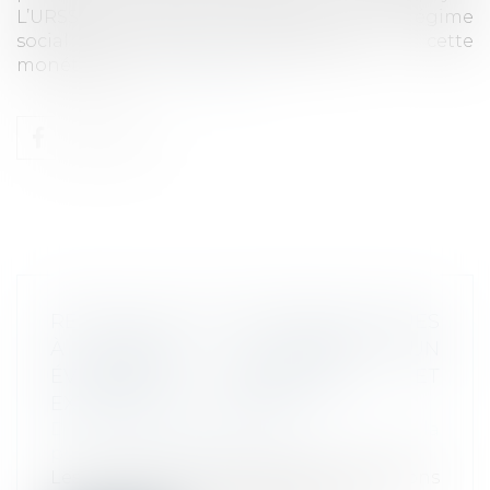
L’URSSAF donne des précisions sur le régime
social des sommes correspondant à cette
monétisation...
Lire la suite
REMISE SUR LES MAJORATIONS DUES
À L’URSSAF : LA PREUVE D’UN
ÉVÉNEMENT IRRÉSISTIBLE ET
EXTÉRIEUR EST REQUISE
Droit du travail - Employeurs
/
Droit de la
protection sociale
Les conditions de remise des majorations