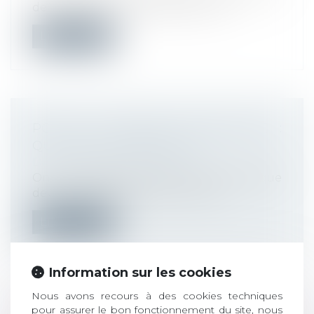
de retard par l’Urssaf diffèrent sel...
Lire la suite
PORT DU MASQUE OBLIGATOIRE :
QUID DES ENTREPRISES ?
Droit du travail - Employeurs
On le sait depuis jeudi, le port du masque
devient obligatoire dans les lieux...
Lire la suite
Information sur les cookies
Nous avons recours à des cookies techniques
pour assurer le bon fonctionnement du site, nous