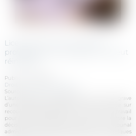
Licenciement d’une salariée
protégée que l’employeur ne peut
réintégrer
Publié le :
29/12/2021
Droit du travail - Employeurs
Source :
www.actu-juridique.fr
L’autorisation de licenciement pour faute grave
d’une salariée protégée ayant été annulée sur
recours hiérarchique par le ministre du travail
pour défaut de motivation et le recours contre la
décision d’annulation rejetée par le tribunal
administratif, la salariée est licenciée quelques