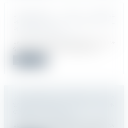
LICENCIEMENT D’UNE SALARIÉE
PROTÉGÉE QUE L’EMPLOYEUR NE
PEUT RÉINTÉGRER
Droit du travail - Employeurs
L’autorisation de licenciement pour faute
grave d’une salariée protégée ayant...
Lire la suite
LA PROTECTION ABSOLUE DE LA
SALARIÉE CESSE À LA FIN DE SON
CONGÉ DE MATERNITÉ
Droit du travail - Employeurs
L’employeur peut rompre le contrat de