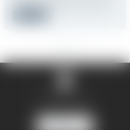
travail d’une salariée pour une faute g...
Lire la suite
<<
<
...
46
47
48
49
50
51
52
...
>
>>
SANDRINE VILLANI
5 rue de la Poste
38170 SEYSSINET PARISET
NOUS
LOCALISER