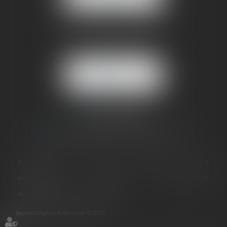
BUREAU SECONDAIRE
4 rue Jules Cazeneuve
38210 TULLINS
NOUS
LOCALISER
06 73 64 05 39
09 78 80 33 19
avocat@cabinetsandrinevillani.fr
PRÉSENTATION
GALERIE
EXPERTISES
ACTUS
HONORAIRES
CONTACT
PLAN DU SITE
MENTIONS LÉGALES
ARTICLES
Septeo Digital & Services © 2019