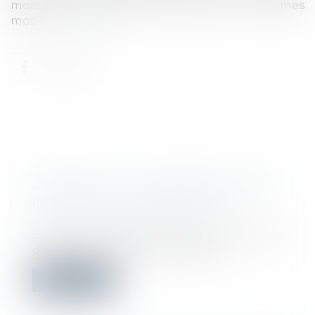
mois plus tard pour faute grave pour les mêmes
motifs...
Lire la suite
RUPTURE DE LA PÉRIODE D’ESSAI :
QUEL DÉLAI DE PRÉVENANCE ?
Droit du travail - Employeurs
Lorsque vous souhaitez rompre la période
d’essai d’un salarié, vous devez le...
Lire la suite