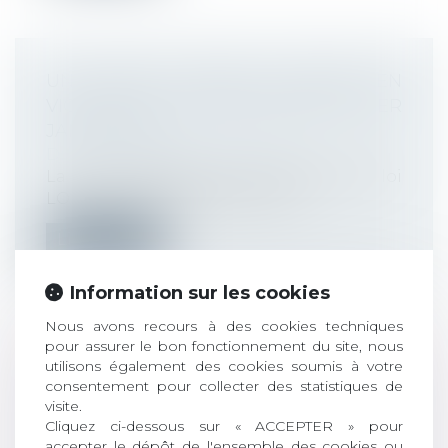
UN DÉCRET PERMET L’ENTRÉE EN
VIGUEUR DU TITRE-MOBILITÉS LE 1ER
JANVIER 2022
Droit du travail - Employeurs
La loi d’orientation des mobilités, dite loi
LOM (JO du 26/12/2019) permet l’...
Lire la suite
Information sur les cookies
Nous avons recours à des cookies techniques
pour assurer le bon fonctionnement du site, nous
utilisons également des cookies soumis à votre
NOUVELLE VERSION DU PROTOCOLE
consentement pour collecter des statistiques de
SANITAIRE ET TÉLÉTRAVAIL
visite.
OBLIGATOIRE À PARTIR DU 3 JANVIER
Cliquez ci-dessous sur « ACCEPTER » pour
Droit du travail - Employeurs
accepter le dépôt de l'ensemble des cookies ou