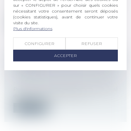
sur « CONFIGURER » pour choisir quels cookies
Le Ministère du Travail a publié hier la
nécessitant votre consentement seront déposés
nouvelle version du protocole sanita...
(cookies statistiques), avant de continuer votre
visite du site.
Lire la suite
Plus d'informations
CONFIGURER
REFUSER
ACCEPTER
COMMENT DEMANDER SA RETRAITE
ANTICIPÉE?
Droit du travail - Employeurs
/
Droit de la
protection sociale
Pour partir à la retraite avant l’âge légal
de 62 ans, il faut répondre à cer...
Lire la suite