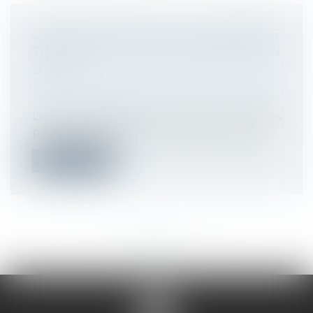
QUAND OPTER POUR LE PAIEMENT
TRIMESTRIEL DES COTISATIONS EN
2025 ?
Droit du travail - Employeurs
/
Droit de la
protection sociale
Les entreprises de moins de 11 salariés
peuvent opter jusqu'au 31 décembre 20...
Lire la suite
<<
<
...
7
8
9
10
11
12
13
...
>
>>