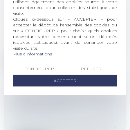
utilisons également des cookies soumis à votre
SELON L’ÂGE : ABSENCE DE
consentement pour collecter des statistiques de
DISCRIMINATION RECONNUE PAR LA
visite.
COUR DE CASSATION
Cliquez ci-dessous sur « ACCEPTER » pour
Droit du travail - Employeurs
/
Relation
accepter le dépôt de l'ensemble des cookies ou
sur « CONFIGURER » pour choisir quels cookies
individuelles au travail
nécessitant votre consentement seront déposés
La question de la minoration de
(cookies statistiques), avant de continuer votre
l’indemnité de licenciement en fonction
visite du site.
de l’...
Plus d'informations
Lire la suite
CONFIGURER
REFUSER
ACCEPTER
COTISATIONS SOCIALES : QUELS TAUX
AU 1ER JANVIER 2025 ?
Droit du travail - Employeurs
/
Droit de la
protection sociale
Au 1er janvier 2025, certains taux de