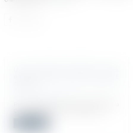
LIEU DE PRISE DE SERVICE : QUEL
IMPACT SUR LE CALCUL DU TEMPS DE
TRAVAIL ?
Droit du travail - Employeurs
/
Relation
individuelles au travail
Par un arrêt rendu le 15 janvier 2025, la
Cour de cassation a confirmé que le...
Lire la suite