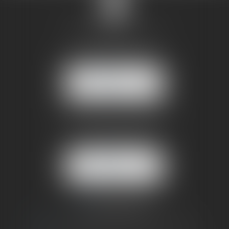
SANDRINE VILLANI
5 rue de la Poste
38170 SEYSSINET PARISET
NOUS
LOCALISER
BUREAU SECONDAIRE
4 rue Jules Cazeneuve
38210 TULLINS
NOUS
LOCALISER
06 73 64 05 39
09 78 80 33 19
avocat@cabinetsandrinevillani.fr