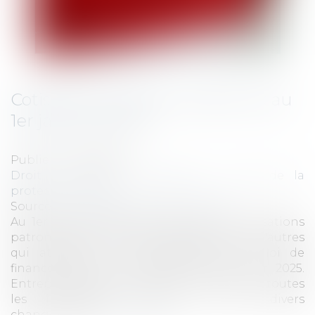
Cotisations sociales : quels taux au
1er janvier 2025 ?
Publié le :
20/01/2025
Droit du travail - Employeurs
/
Droit de la
protection sociale
Source :
entreprendre.service-public.fr
Au 1er janvier 2025, certains taux de cotisations
patronales ont évolué contrairement à d'autres
qui attendent la promulgation d'une loi de
financement de la Sécurité sociale pour 2025.
Entreprendre.Service-Public.fr vous donne toutes
les informations utiles sur ces divers
changements...
Lire la suite