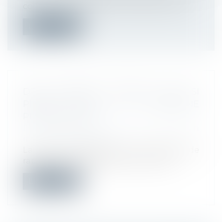
cotisations patronales ont évolué contr...
Lire la suite
DES MESSAGES PRIVÉS... PAS SI
PRIVÉS SUR UN TÉLÉPHONE
PROFESSIONNEL
Droit du travail - Employeurs
/
Relation
individuelles au travail
La Cour de cassation a eu l’occasion de
rappeler le 11 décembre dernier, que...
Lire la suite