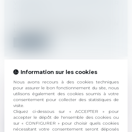
VIGUEUR DU TITRE-MOBILITÉS LE 1ER
JANVIER 2022
Droit du travail - Employeurs
La loi d’orientation des mobilités, dite loi
LOM (JO du 26/12/2019) permet l’...
Lire la suite
Information sur les cookies
NOUVELLE VERSION DU PROTOCOLE
Nous avons recours à des cookies techniques
pour assurer le bon fonctionnement du site, nous
SANITAIRE ET TÉLÉTRAVAIL
utilisons également des cookies soumis à votre
OBLIGATOIRE À PARTIR DU 3 JANVIER
consentement pour collecter des statistiques de
Droit du travail - Employeurs
visite.
Le Ministère du Travail a publié hier la
Cliquez ci-dessous sur « ACCEPTER » pour
nouvelle version du protocole sanita...
accepter le dépôt de l'ensemble des cookies ou
sur « CONFIGURER » pour choisir quels cookies
Lire la suite
nécessitant votre consentement seront déposés