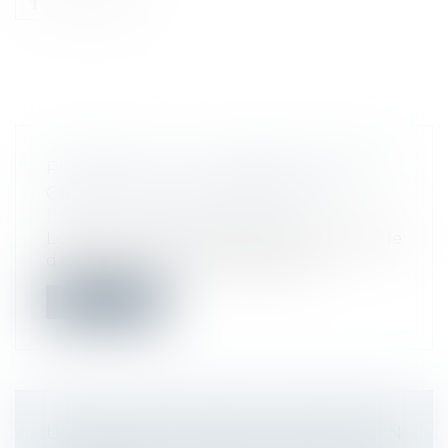
RUPTURE DE LA PÉRIODE D’ESSAI :
QUEL DÉLAI DE PRÉVENANCE ?
Droit du travail - Employeurs
Lorsque vous souhaitez rompre la période
d’essai d’un salarié, vous devez le...
Lire la suite
UN DÉCRET PERMET L’ENTRÉE EN