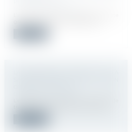
PEUT RÉINTÉGRER
Droit du travail - Employeurs
L’autorisation de licenciement pour faute
grave d’une salariée protégée ayant...
Lire la suite
LA PROTECTION ABSOLUE DE LA
SALARIÉE CESSE À LA FIN DE SON
CONGÉ DE MATERNITÉ
Droit du travail - Employeurs
L’employeur peut rompre le contrat de
travail d’une salariée pour une faute g...
Lire la suite