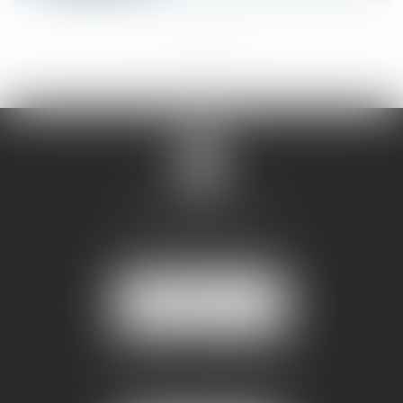
<<
<
...
46
47
48
49
50
51
52
...
>
>>
SANDRINE VILLANI
5 rue de la Poste
38170 SEYSSINET PARISET
NOUS
LOCALISER
BUREAU SECONDAIRE
4 rue Jules Cazeneuve