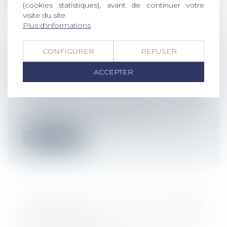
(cookies statistiques), avant de continuer votre
visite du site.
Plus d'informations
CONFIGURER
REFUSER
COMMENT DEMANDER SA RETRAITE
ANTICIPÉE?
ACCEPTER
Droit du travail - Employeurs
/
Droit de la
protection sociale
Pour partir à la retraite avant l’âge légal
de 62 ans, il faut répondre à cer...
Lire la suite
LICENCIEMENT D’UNE SALARIÉE
PROTÉGÉE QUE L’EMPLOYEUR NE