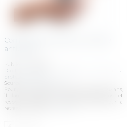
Comment demander sa retraite
anticipée?
Publié le :
30/12/2021
Droit du travail - Employeurs
/
Droit de la
protection sociale
Source :
www.challenges.fr
Pour partir à la retraite avant l’âge légal de 62 ans,
il faut répondre à certaines conditions et
respecter les démarches administratives pour la
retraite anticipée.
Lire la suite