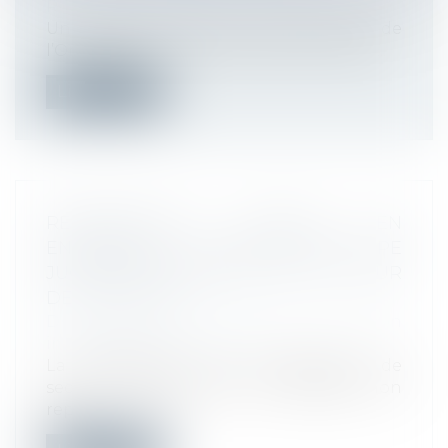
Responsabilité accident du travail
Un rapport rendu le 23 avril 2025 de
l’Organisation internationale du Travail...
Lire la suite
REPRÉSENTANT SYNDICAL EN
ENTREPRISE : LA QPC SUR LES TPE
JUGÉE NON SÉRIEUSE PAR LA COUR
DE CASSATION
Droit du travail - Employeurs
/
Relation
individuelles au travail
La désignation d’un représentant de
section syndicale par un syndicat non
rep...