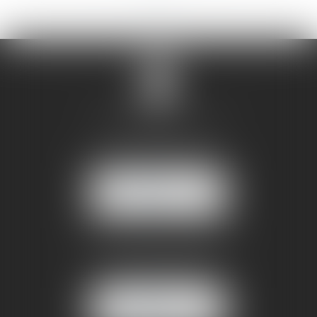
<<
<
...
3
4
5
6
7
8
9
...
>
>>
SANDRINE VILLANI
5 rue de la Poste
38170 SEYSSINET PARISET
NOUS
LOCALISER
BUREAU SECONDAIRE
4 rue Jules Cazeneuve
38210 TULLINS
NOUS