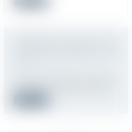
Lire la suite
TRANSFÉRER DU CONTENU DE SA
MESSAGERIE PROFESSIONNELLE VERS
SA MESSAGERIE PERSONNELLE : UNE
FAUTE ?
Droit du travail - Employeurs
/
Relation
individuelles au travail
Que risque un salarié qui transfère des
mails et documents professionnels ver...
Lire la suite