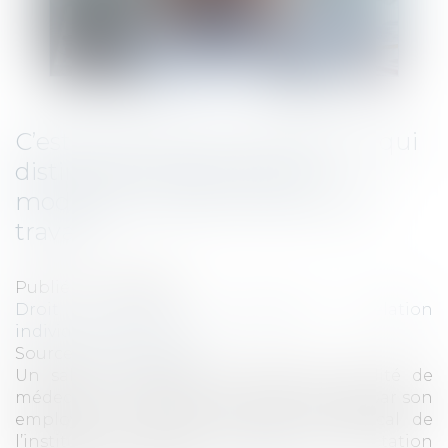
C’est l’histoire d’un employeur qui
distingue changement et
modification des conditions de
travail…
Publié le :
13/05/2025
Droit du travail - Employeurs
/
Relation
individuelles au travail
Source :
www.weblex.fr
Un salarié initialement engagé en qualité de
médecin et chef de service, se voit affecté par son
employeur au poste de directeur médical de
l’institut dans lequel il exerce. Une affectation