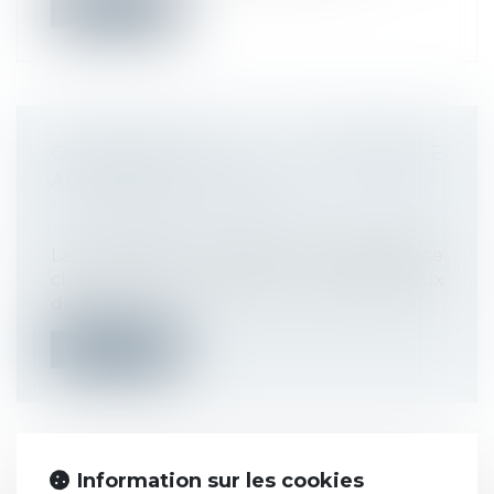
Lire la suite
CONTRIBUTION PATRONALE
ASSURANCE CHÔMAGE
Droit du travail - Employeurs
/
Droit de la
protection sociale
La nouvelle convention d’assurance
chômage a prévu qu’au 1-5-2025, le taux
de...
Lire la suite
Information sur les cookies