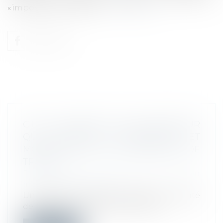
« imposée » qu’il refuse…
Lire la suite
C’EST L’HISTOIRE D’UN EMPLOYEUR
QUI DISTINGUE CHANGEMENT ET
MODIFICATION DES CONDITIONS DE
TRAVAIL…
Droit du travail - Employeurs
/
Relation
individuelles au travail
Un salarié initialement engagé en qualité
de médecin et chef de service, se v...