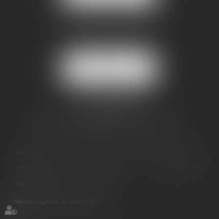
BUREAU SECONDAIRE
4 rue Jules Cazeneuve
38210 TULLINS
NOUS
LOCALISER
06 73 64 05 39
09 78 80 33 19
avocat@cabinetsandrinevillani.fr
PRÉSENTATION
GALERIE
EXPERTISES
ACTUS
HONORAIRES
CONTACT
PLAN DU SITE
MENTIONS LÉGALES
ARTICLES
Septeo Digital & Services © 2019