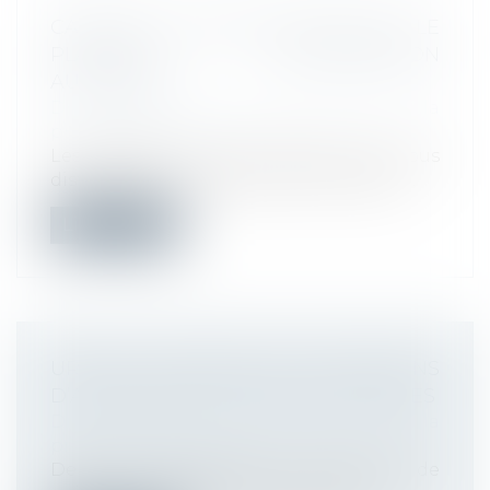
CADEAUX ET BONS D’ACHAT 2021 : LE
PLAFOND D’EXONÉRATION
AUGMENTÉ !
Droit du travail - Employeurs
/
Droit de la
protection sociale
Les cadeaux et bons d’achat que vous
distribuez aux salariés de votre entrepr...
Lire la suite
URSSAF : NÉGOCIER LES CONDITIONS
D’APUREMENT DES DETTES SOCIALES
Droit du travail - Employeurs
/
Droit de la
protection sociale
Depuis le mois de juillet, un échéancier de