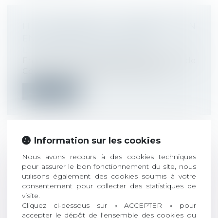
LE PROTOCOLE SANITAIRE EN
ENTREPRISE EST ACTUALISÉ
Droit du travail - Employeurs
En raison de la 5e vague de l'épidémie de
Covid-19, le protocole national san...
Lire la suite
Information sur les cookies
RÉFORME DE L'ASSURANCE
Nous avons recours à des cookies techniques
pour assurer le bon fonctionnement du site, nous
CHÔMAGE : QUELLES SONT LES
utilisons également des cookies soumis à votre
MESURES APPLICABLES AU
consentement pour collecter des statistiques de
1ER DÉCEMBRE ?
visite.
Droit du travail - Employeurs
/
Droit de la
Cliquez ci-dessous sur « ACCEPTER » pour
protection sociale
accepter le dépôt de l'ensemble des cookies ou