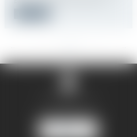
paiement adapté à chaque situatio...
Lire la suite
<<
<
...
47
48
49
50
51
52
53
...
>
>>
SANDRINE VILLANI
5 rue de la Poste
38170 SEYSSINET PARISET
NOUS
LOCALISER