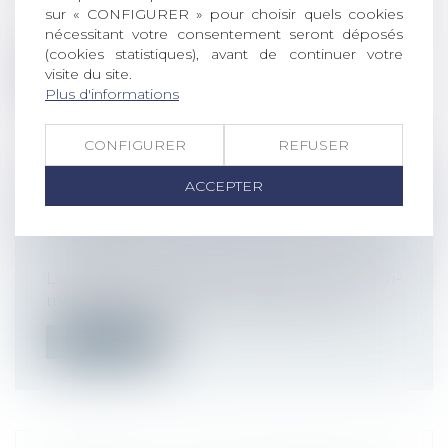
Deux mesures de la réforme de l'assurance
sur « CONFIGURER » pour choisir quels cookies
nécessitant votre consentement seront déposés
chômage entrent en vigueur le 1er d...
(cookies statistiques), avant de continuer votre
visite du site.
Lire la suite
Plus d'informations
CONFIGURER
REFUSER
ACCEPTER
PUIS-JE METTRE MON SALARIÉ À LA
RETRAITE ?
Droit du travail - Employeurs
Lorsque votre salarié ne part pas de lui-
même à la retraite, vous pouvez envi...
Lire la suite