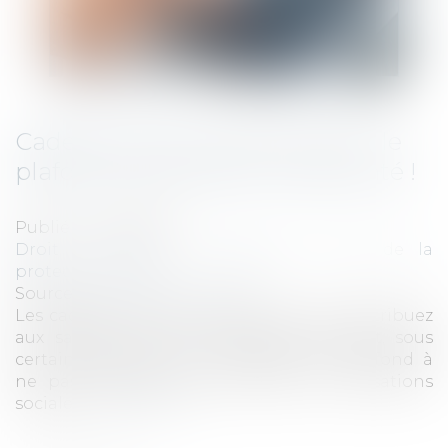
Cadeaux et bons d’achat 2021 : le
plafond d’exonération augmenté !
Publié le :
01/12/2021
Droit du travail - Employeurs
/
Droit de la
protection sociale
Source :
www.editions-tissot.fr
Les cadeaux et bons d’achat que vous distribuez
aux salariés de votre entreprise peuvent, sous
certaines conditions, notamment un plafond à
ne pas dépasser, être exonérés de cotisations
sociales...
Lire la suite