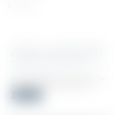
PLAFOND DE LA SÉCURITÉ SOCIALE
POUR 2022 : LES URSSAF CONFIRMENT
LE MAINTIEN DU PLAFOND 2021
Droit du travail - Employeurs
/
Droit de la
protection sociale
Les Urssaf confirment que le montant du
plafond de la sécurité sociale ne dev...
Lire la suite