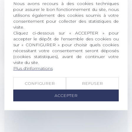
UN MANQUEMENT À LA SÉCURITÉ
Nous avons recours à des cookies techniques
PEUT JUSTIFIER UN LICENCIEMENT
pour assurer le bon fonctionnement du site, nous
IMMÉDIAT
utilisons également des cookies soumis à votre
consentement pour collecter des statistiques de
Droit du travail - Employeurs
/
Relation
visite.
individuelles au travail
Cliquez ci-dessous sur « ACCEPTER » pour
Dans un arrêt du 21 mai 2025, la Cour de
accepter le dépôt de l'ensemble des cookies ou
cassation rappelle que le non-respec...
sur « CONFIGURER » pour choisir quels cookies
nécessitant votre consentement seront déposés
Lire la suite
(cookies statistiques), avant de continuer votre
visite du site.
Plus d'informations
CONFIGURER
REFUSER
CLAUSE DE NON-CONCURRENCE : LA
ACCEPTER
COUR DE CASSATION RAPPELLE
L’EXIGENCE DE TRANSPARENCE DANS
LE CALCUL DE LA CONTREPARTIE
FINANCIÈRE
Droit du travail - Employeurs
/
Relation