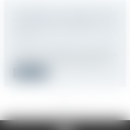
TRANSFÉRER DU CONTENU DE SA
MESSAGERIE PROFESSIONNELLE VERS
SA MESSAGERIE PERSONNELLE : UNE
FAUTE ?
Droit du travail - Employeurs
/
Relation
individuelles au travail
Que risque un salarié qui transfère des
mails et documents professionnels ver...
Lire la suite
<<
<
...
3
4
5
6
7
8
9
...
>
>>