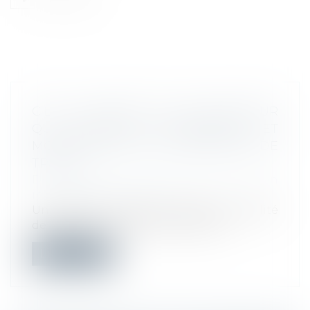
C’EST L’HISTOIRE D’UN EMPLOYEUR
QUI DISTINGUE CHANGEMENT ET
MODIFICATION DES CONDITIONS DE
TRAVAIL…
Droit du travail - Employeurs
/
Relation
individuelles au travail
Un salarié initialement engagé en qualité
de médecin et chef de service, se v...
Lire la suite