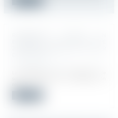
Lire la suite
REPRÉSENTANT SYNDICAL EN
ENTREPRISE : LA QPC SUR LES TPE
JUGÉE NON SÉRIEUSE PAR LA COUR
DE CASSATION
Droit du travail - Employeurs
/
Relation
individuelles au travail
La désignation d’un représentant de
section syndicale par un syndicat non
rep...
Lire la suite