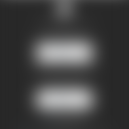
SANDRINE VILLANI
5 rue de la Poste
38170 SEYSSINET PARISET
NOUS
LOCALISER
BUREAU SECONDAIRE
4 rue Jules Cazeneuve
38210 TULLINS
NOUS
LOCALISER
06 73 64 05 39
09 78 80 33 19