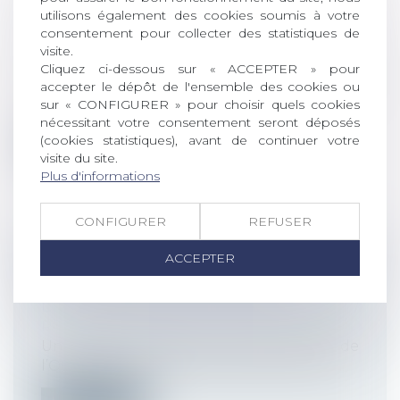
LICENCIEMENT POUR FAUTE GRAVE
utilisons également des cookies soumis à votre
Droit du travail - Employeurs
/
Relation
consentement pour collecter des statistiques de
individuelles au travail
visite.
Cliquez ci-dessous sur « ACCEPTER » pour
La faute grave est celle qui rend
accepter le dépôt de l'ensemble des cookies ou
impossible le maintien du salarié dans
sur « CONFIGURER » pour choisir quels cookies
l'en...
nécessitant votre consentement seront déposés
(cookies statistiques), avant de continuer votre
Lire la suite
visite du site.
Plus d'informations
CONFIGURER
REFUSER
ACCEPTER
OIT : INCIDENCE DE L'IA SUR LA SANTÉ
ET LA SÉCURITÉ AU TRAVAIL
Droit du travail - Employeurs
/
Responsabilité accident du travail
Un rapport rendu le 23 avril 2025 de
l’Organisation internationale du Travail...