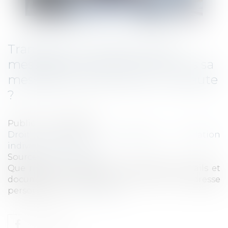
Transférer du contenu de sa
messagerie professionnelle vers sa
messagerie personnelle : une faute
?
Publié le :
23/04/2025
Droit du travail - Employeurs
/
Relation
individuelles au travail
Source :
www.qiiro.eu
Que risque un salarié qui transfère des mails et
documents professionnels vers son adresse
personnelle ?...
Lire la suite